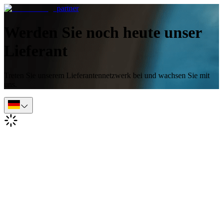
partner
Werden Sie noch heute unser
Lieferant
Treten Sie unserem Lieferantennetzwerk bei und wachsen Sie mit
uns.