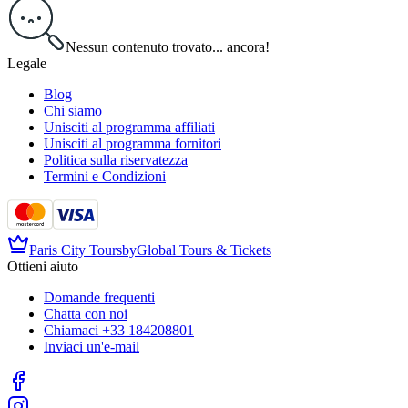
Nessun contenuto trovato... ancora!
Legale
Blog
Chi siamo
Unisciti al programma affiliati
Unisciti al programma fornitori
Politica sulla riservatezza
Termini e Condizioni
Paris City Tours
by
Global Tours & Tickets
Ottieni aiuto
Domande frequenti
Chatta con noi
Chiamaci
+33 184208801
Inviaci un'e-mail