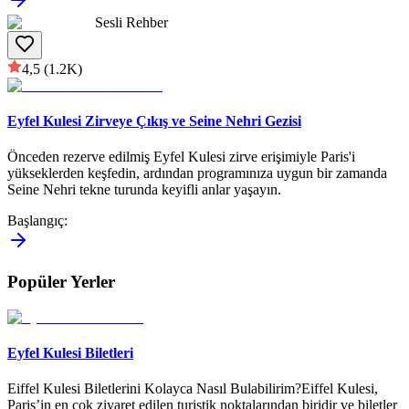
Sesli Rehber
4,5
(1.2K)
Eyfel Kulesi Zirveye Çıkış ve Seine Nehri Gezisi
Önceden rezerve edilmiş Eyfel Kulesi zirve erişimiyle Paris'i
yükseklerden keşfedin, ardından programınıza uygun bir zamanda
Seine Nehri tekne turunda keyifli anlar yaşayın.
Başlangıç
:
Popüler Yerler
Eyfel Kulesi Biletleri
Eiffel Kulesi Biletlerini Kolayca Nasıl Bulabilirim?Eiffel Kulesi,
Paris’in en çok ziyaret edilen turistik noktalarından biridir ve biletler