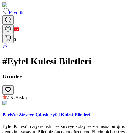
Favoriler
0
#
Eyfel Kulesi Biletleri
Ürünler
4,5
(5.6K)
Paris'te Zirveye Çıkışlı Eyfel Kulesi Biletleri
Eyfel Kulesi’ni ziyaret edin ve zirveye kolay ve sorunsuz bir giriş
deneyimi yaşayın. Biletiniz önceden düzenlendiği için hiçbir stres