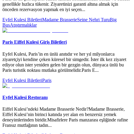
genellikle hızlıca tükenir. Ziyaretinizi garanti altına almak için
önceden rezervasyon yapmak en iyi seçen
...
Eyfel Kulesi Biletleri
Madame Brasserie
Seine Nehri Turu
Big
Bus
Atıştırmalıklar
Paris Eiffel Kulesi Giriş Biletleri
Eyfel Kulesi, Paris’in en ünlü anıtıdır ve her yıl milyonlarca
ziyaretçiyi kendine çeken küresel bir simgedir. İster ilk kez ziyaret
ediyor olun ister yeniden gelen bir gezgin olun, dünyaca ünlü bu
Paris turistik noktası mutlaka görülmelidir.Paris E
...
Eyfel Kulesi Biletleri
Paris
Eyfel Kulesi Restoranı
Eiffel Kulesi’ndeki Madame Brasserie Nedir?Madame Brasserie,
Eiffel Kulesi’nin birinci katında yer alan en benzersiz yemek
deneyimlerinden biridir.Misafirlere Paris manzarası eşliğinde rafine
Fransız mutfağının tadın
...