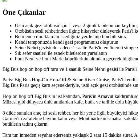
Öne Çıkanlar
Üstü açık gezi otobüsü için 1 veya 2 günlük biletinizin keyfini 
Otobüsün sesli rehberinden ilginç hikayeler dinleyerek Paris'i k
Belirlenen duraklardan istediğiniz yerde inip binebilirsiniz
Kendi temponuzda kendi gezi programınızı oluşturun
Seine Nehri gezisinde sadece 1 saatte Paris'in en önemli simge 
Sık sefer saatleri ile esnek biletlerden yararlanın
Pont Neuf ve Pont Marie köprülerinin altından geçerek bilgilend
Big Bus hop-on hop-off turu ve 1 saatlik Seine Nehri gezisi ile Paris'
Paris: Big Bus Hop-On Hop-Off & Seine River Cruise, Paris'i kendi t
Big Bus Paris geçiş kartı seçenekleriyle, üstü açık
gezi otobüsünde sını
Hop-on hop-off Big Bus'ın üst katından, Paris'in Arnavut kaldırımlı 
Müzesi gibi dünyaca ünlü anıtlardan kafe, butik ve tarihle dolu büyüley
8 dilde sunulan araç içi sesli rehber, her bir yerle ilgili büyüleyici
Garnier'in zarafetine hayran kalın veya Montmartre'ın sanatsal soka
butiklerin tadını çıkarın.
Tam tur, inmeden seyahat ederseniz yaklaşık 2 saat 15 dakika sürer. Alt