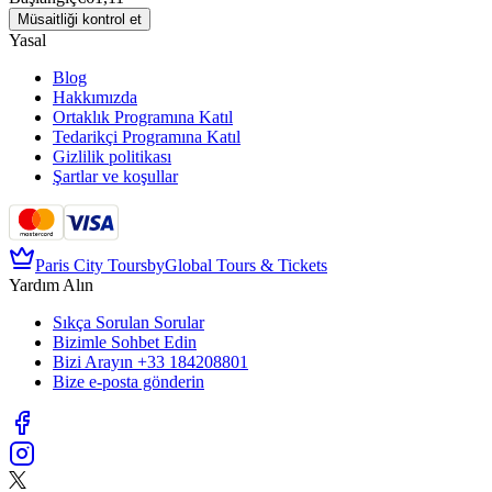
Müsaitliği kontrol et
Yasal
Blog
Hakkımızda
Ortaklık Programına Katıl
Tedarikçi Programına Katıl
Gizlilik politikası
Şartlar ve koşullar
Paris City Tours
by
Global Tours & Tickets
Yardım Alın
Sıkça Sorulan Sorular
Bizimle Sohbet Edin
Bizi Arayın
+33 184208801
Bize e-posta gönderin