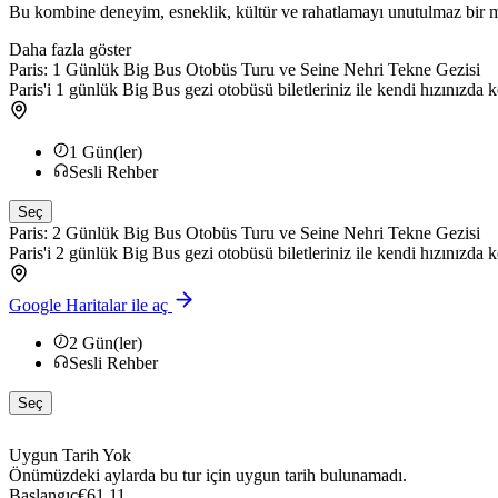
Bu kombine deneyim, esneklik, kültür ve rahatlamayı unutulmaz bir mac
Daha fazla göster
Paris: 1 Günlük Big Bus Otobüs Turu ve Seine Nehri Tekne Gezisi
Paris'i 1 günlük Big Bus gezi otobüsü biletleriniz ile kendi hızınızda
1
Gün(ler)
Sesli Rehber
Seç
Paris: 2 Günlük Big Bus Otobüs Turu ve Seine Nehri Tekne Gezisi
Paris'i 2 günlük Big Bus gezi otobüsü biletleriniz ile kendi hızınızda
Google Haritalar ile aç
2
Gün(ler)
Sesli Rehber
Seç
Uygun Tarih Yok
Önümüzdeki aylarda bu tur için uygun tarih bulunamadı.
Başlangıç
€61,11