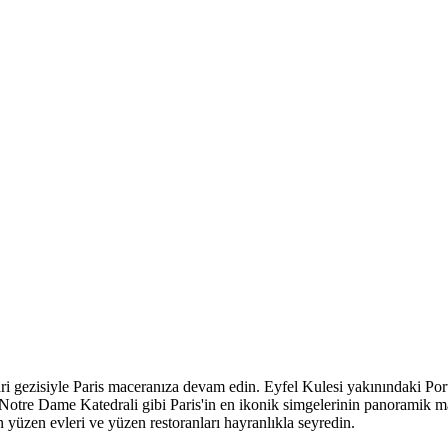
hri gezisiyle Paris maceranıza devam edin. Eyfel Kulesi yakınındaki P
Notre Dame Katedrali gibi Paris'in en ikonik simgelerinin panoramik man
n yüzen evleri ve yüzen restoranları hayranlıkla seyredin.