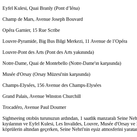
Eyfel Kulesi, Quai Branly (Pont d’Iéna)
Champ de Mars, Avenue Joseph Bouvard
Opéra Garnier, 15 Rue Scribe
Louvre-Pyramide, Big Bus Bilgi Merkezi, 11 Avenue de l’Opéra
Louvre-Pont des Arts (Pont des Arts yakınında)
Notre-Dame, Quai de Montebello (Notre-Dame'ın karşısında)
Musée d'Orsay (Orsay Müzesi'nin karşısında)
Champs-Elysées, 156 Avenue des Champs-Elysées
Grand Palais, Avenue Winston Churchill
Trocadéro, Avenue Paul Doumer
Sightseeing otobüs turunuzun ardından, 1 saatlik manzaralı Seine Ne
kıyılarının ve Eyfel Kulesi, Les Invalides, Louvre, Musée d'Orsay ve 
köprülerin altından geçerken, Seine Nehri'nin eşsiz atmosferini yarata