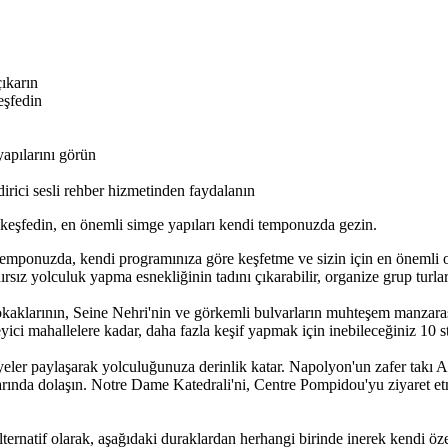
çıkarın
eşfedin
yapılarını görün
irici sesli rehber hizmetinden faydalanın
i keşfedin, en önemli simge yapıları kendi temponuzda gezin.
emponuzda, kendi programınıza göre keşfetme ve sizin için en önemli 
rsız yolculuk yapma esnekliğinin tadını çıkarabilir, organize grup turları
sokaklarının, Seine Nehri'nin ve görkemli bulvarların muhteşem manzaras
ici mahallelere kadar, daha fazla keşif yapmak için inebileceğiniz 10 str
 hikayeler paylaşarak yolculuğunuza derinlik katar. Napolyon'un zafer ta
klarında dolaşın. Notre Dame Katedrali'ni, Centre Pompidou'yu ziyare
ernatif olarak, aşağıdaki duraklardan herhangi birinde inerek kendi özel