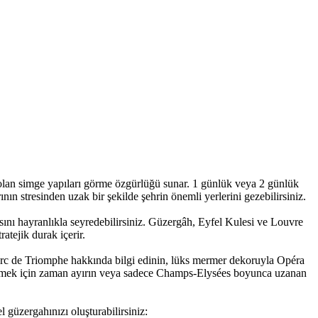
olan simge yapıları görme özgürlüğü sunar. 1 günlük veya 2 günlük
nın stresinden uzak bir şekilde şehrin önemli yerlerini gezebilirsiniz.
ını hayranlıkla seyredebilirsiniz. Güzergâh, Eyfel Kulesi ve Louvre
atejik durak içerir.
kı Arc de Triomphe hakkında bilgi edinin, lüks mermer dekoruyla Opéra
t etmek için zaman ayırın veya sadece Champs-Elysées boyunca uzanan
 güzergahınızı oluşturabilirsiniz: