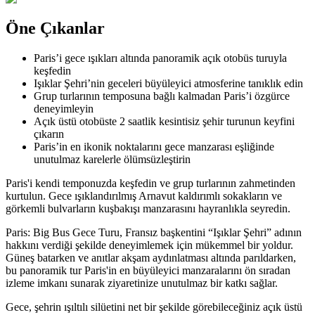
Öne Çıkanlar
Paris’i gece ışıkları altında panoramik açık otobüs turuyla
keşfedin
Işıklar Şehri’nin geceleri büyüleyici atmosferine tanıklık edin
Grup turlarının temposuna bağlı kalmadan Paris’i özgürce
deneyimleyin
Açık üstü otobüste 2 saatlik kesintisiz şehir turunun keyfini
çıkarın
Paris’in en ikonik noktalarını gece manzarası eşliğinde
unutulmaz karelerle ölümsüzleştirin
Paris'i kendi temponuzda keşfedin ve grup turlarının zahmetinden
kurtulun. Gece ışıklandırılmış Arnavut kaldırımlı sokakların ve
görkemli bulvarların kuşbakışı manzarasını hayranlıkla seyredin.
Paris: Big Bus Gece Turu, Fransız başkentini “Işıklar Şehri” adının
hakkını verdiği şekilde deneyimlemek için mükemmel bir yoldur.
Güneş batarken ve anıtlar akşam aydınlatması altında parıldarken,
bu panoramik tur Paris'in en büyüleyici manzaralarını ön sıradan
izleme imkanı sunarak ziyaretinize unutulmaz bir katkı sağlar.
Gece, şehrin ışıltılı silüetini net bir şekilde görebileceğiniz açık üstü