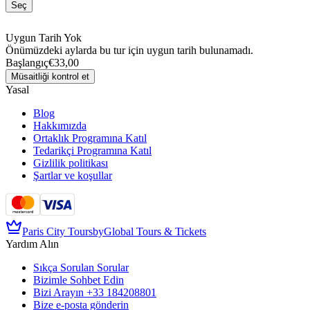
Seç
Uygun Tarih Yok
Önümüzdeki aylarda bu tur için uygun tarih bulunamadı.
Başlangıç
€33,00
Müsaitliği kontrol et
Yasal
Blog
Hakkımızda
Ortaklık Programına Katıl
Tedarikçi Programına Katıl
Gizlilik politikası
Şartlar ve koşullar
Paris City Tours
by
Global Tours & Tickets
Yardım Alın
Sıkça Sorulan Sorular
Bizimle Sohbet Edin
Bizi Arayın
+33 184208801
Bize e-posta gönderin