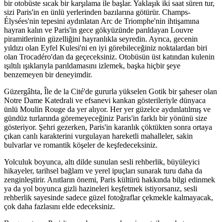
bir otobüste sıcak bir karşılama ile başlar. Yaklaşık iki saat süren tur,
sizi Paris'in en ünlü yerlerinden bazılarına götürür. Champs-
Élysées'nin tepesini aydınlatan Arc de Triomphe'nin ihtişamına
hayran kalın ve Paris'in gece gökyüzünde parıldayan Louvre
piramitlerinin güzelliğini hayranlıkla seyredin. Ayrıca, gecenin
yıldızı olan Eyfel Kulesi'ni en iyi görebileceğiniz noktalardan biri
olan Trocadéro'dan da geçeceksiniz. Otobüsün üst katından kulenin
ışıltılı ışıklarıyla parıldamasını izlemek, başka hiçbir şeye
benzemeyen bir deneyimdir.
Güzergâhta, Île de la Cité'de gururla yükselen Gotik bir şaheser olan
Notre Dame Katedrali ve efsanevi kankan gösterileriyle dünyaca
ünlü Moulin Rouge da yer alıyor. Her yer güzelce aydınlatılmış ve
gündüz turlarında göremeyeceğiniz Paris'in farklı bir yönünü size
gösteriyor. Şehri gezerken, Paris'in karanlık çöktükten sonra ortaya
çıkan canlı karakterini vurgulayan hareketli mahalleler, sakin
bulvarlar ve romantik köşeler de keşfedeceksiniz.
Yolculuk boyunca, altı dilde sunulan sesli rehberlik, büyüleyici
hikayeler, tarihsel bağlam ve yerel ipuçları sunarak turu daha da
zenginleştirir. Anıtların önemi, Paris kültürü hakkında bilgi edinmek
ya da yol boyunca gizli hazineleri keşfetmek istiyorsanız, sesli
rehberlik sayesinde sadece güzel fotoğraflar çekmekle kalmayacak,
çok daha fazlasını elde edeceksiniz.