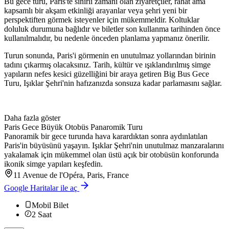
Bu gece turu, Paris'te sınırlı zamanı olan ziyaretçiler, rahat ama
kapsamlı bir akşam etkinliği arayanlar veya şehri yeni bir
perspektiften görmek isteyenler için mükemmeldir. Koltuklar
doluluk durumuna bağlıdır ve biletler son kullanma tarihinden önce
kullanılmalıdır, bu nedenle önceden planlama yapmanız önerilir.
Turun sonunda, Paris'i görmenin en unutulmaz yollarından birinin
tadını çıkarmış olacaksınız. Tarih, kültür ve ışıklandırılmış simge
yapıların nefes kesici güzelliğini bir araya getiren Big Bus Gece
Turu, Işıklar Şehri'nin hafızanızda sonsuza kadar parlamasını sağlar.
Daha fazla göster
Paris Gece Büyük Otobüs Panaromik Turu
Panoramik bir gece turunda hava karardıktan sonra aydınlatılan
Paris'in büyüsünü yaşayın. Işıklar Şehri'nin unutulmaz manzaralarını
yakalamak için mükemmel olan üstü açık bir otobüsün konforunda
ikonik simge yapıları keşfedin.
11 Avenue de l'Opéra, Paris, France
Google Haritalar ile aç
Mobil Bilet
2
Saat