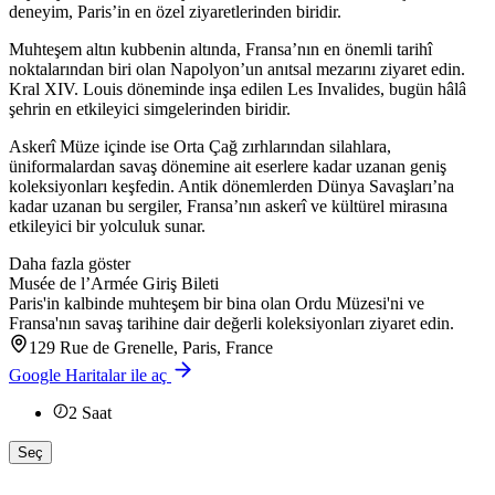
deneyim, Paris’in en özel ziyaretlerinden biridir.
Muhteşem altın kubbenin altında, Fransa’nın en önemli tarihî
noktalarından biri olan Napolyon’un anıtsal mezarını ziyaret edin.
Kral XIV. Louis döneminde inşa edilen Les Invalides, bugün hâlâ
şehrin en etkileyici simgelerinden biridir.
Askerî Müze içinde ise Orta Çağ zırhlarından silahlara,
üniformalardan savaş dönemine ait eserlere kadar uzanan geniş
koleksiyonları keşfedin. Antik dönemlerden Dünya Savaşları’na
kadar uzanan bu sergiler, Fransa’nın askerî ve kültürel mirasına
etkileyici bir yolculuk sunar.
Daha fazla göster
Musée de l’Armée Giriş Bileti
Paris'in kalbinde muhteşem bir bina olan Ordu Müzesi'ni ve
Fransa'nın savaş tarihine dair değerli koleksiyonları ziyaret edin.
129 Rue de Grenelle, Paris, France
Google Haritalar ile aç
2
Saat
Seç