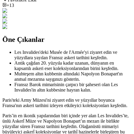
+13
Öne Çıkanlar
Les Invalides'deki Musée de l'Armée'yi ziyaret edin ve
yüzyıllara yayılan Fransız askeri tarihini keşfedin.
Antik çağdan 20. yüzyıla kadar uzanan, dünyanın en
kapsamlı askeri eser koleksiyonlarından birini keşfedin.
Muhteşem altın kubbenin altındaki Napolyon Bonapart'ın
anıtsal mezarına saygınızı gösterin.
Fransız Barok mimarisinin çarpıcı bir şaheseri olan Les
Invalides'in altın kubbesine hayran kalın.
Paris'teki Army Müzesi'ni ziyaret edin ve yüzyıllar boyunca
Fransa'nın askeri tarihini izleyen etkileyici koleksiyonları keşfedin.
Paris’in en ikonik yapılarından biri içinde yer alan Les Invalides’te,
ünlü Askerî Müze ve Napolyon Bonapart’ın mezarı ile birlikte
yüzyıllar süren Fransız tarihini keşfedin. Olağanüstü mimariyi
büyüleyici askerî koleksiyonlar ve tarihî hazinelerle birleştiren bu