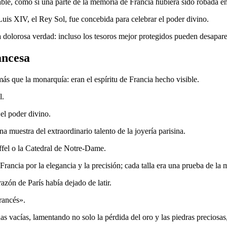
ble, como si una parte de la memoria de Francia hubiera sido robada en
Luis XIV, el Rey Sol, fue concebida para celebrar el poder divino.
dolorosa verdad: incluso los tesoros mejor protegidos pueden desaparecer,
ancesa
ás que la monarquía: eran el espíritu de Francia hecho visible.
l.
el poder divino.
a muestra del extraordinario talento de la joyería parisina.
iffel o la Catedral de Notre-Dame.
ancia por la elegancia y la precisión; cada talla era una prueba de la mae
zón de París había dejado de latir.
rancés».
as vacías, lamentando no solo la pérdida del oro y las piedras preciosas