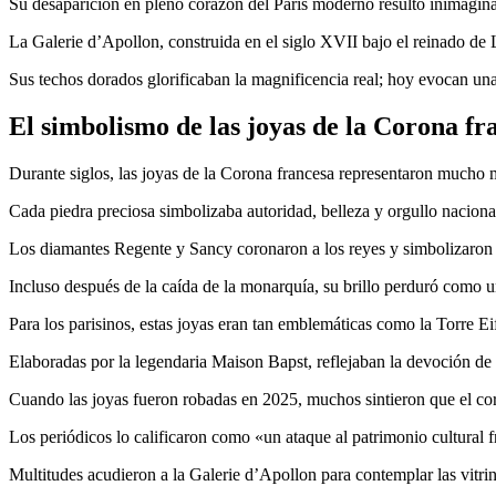
Su desaparición en pleno corazón del París moderno resultó inimagina
La Galerie d’Apollon, construida en el siglo XVII bajo el reinado de 
Sus techos dorados glorificaban la magnificencia real; hoy evocan una 
El simbolismo de las joyas de la Corona fr
Durante siglos, las joyas de la Corona francesa representaron mucho m
Cada piedra preciosa simbolizaba autoridad, belleza y orgullo naciona
Los diamantes Regente y Sancy coronaron a los reyes y simbolizaron 
Incluso después de la caída de la monarquía, su brillo perduró como un
Para los parisinos, estas joyas eran tan emblemáticas como la Torre E
Elaboradas por la legendaria Maison Bapst, reflejaban la devoción de Fr
Cuando las joyas fueron robadas en 2025, muchos sintieron que el cora
Los periódicos lo calificaron como «un ataque al patrimonio cultural f
Multitudes acudieron a la Galerie d’Apollon para contemplar las vitrin