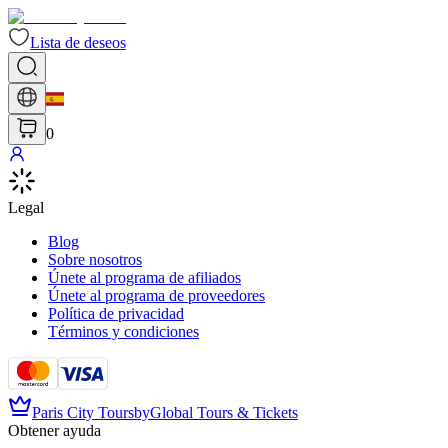
Lista de deseos
0
Legal
Blog
Sobre nosotros
Únete al programa de afiliados
Únete al programa de proveedores
Política de privacidad
Términos y condiciones
Paris City Tours
by
Global Tours & Tickets
Obtener ayuda