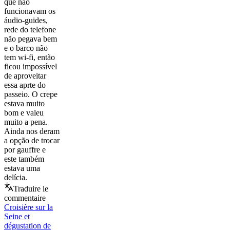
que não
funcionavam os
áudio-guides,
rede do telefone
não pegava bem
e o barco não
tem wi-fi, então
ficou impossível
de aproveitar
essa aprte do
passeio. O crepe
estava muito
bom e valeu
muito a pena.
Ainda nos deram
a opção de trocar
por gauffre e
este também
estava uma
delícia.
Traduire le
commentaire
Croisière sur la
Seine et
dégustation de