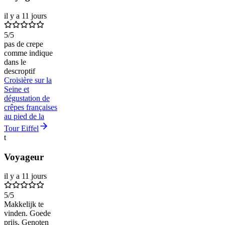
il y a 11 jours
5
/5
pas de crepe
comme indique
dans le
descroptif
Croisière sur la
Seine et
dégustation de
crêpes françaises
au pied de la
Tour Eiffel
t
Voyageur
il y a 11 jours
5
/5
Makkelijk te
vinden. Goede
prijs. Genoten