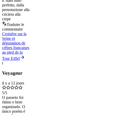
È stato tutto
perfetto, dalla
prenotazione alla
criciera alla
crepe
Traduire le
commentaire
Croisière sur la
Seine et
dégustation de
crêpes françaises
au pied de la
Tour Eiffel
t
Voyageur
il y a 12 jours
5
/5
O passeio foi
ótimo e bem
organizado. O
único porém é