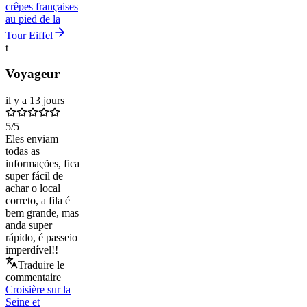
crêpes françaises
au pied de la
Tour Eiffel
t
Voyageur
il y a 13 jours
5
/5
Eles enviam
todas as
informações, fica
super fácil de
achar o local
correto, a fila é
bem grande, mas
anda super
rápido, é passeio
imperdível!!
Traduire le
commentaire
Croisière sur la
Seine et