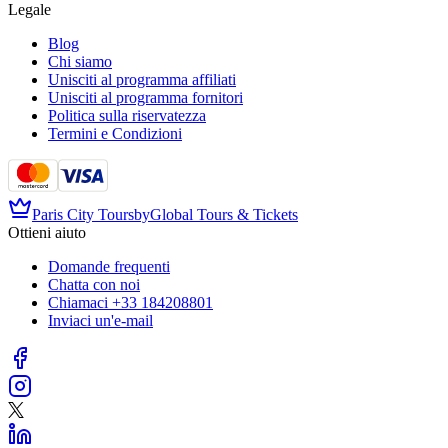
Legale
Blog
Chi siamo
Unisciti al programma affiliati
Unisciti al programma fornitori
Politica sulla riservatezza
Termini e Condizioni
Paris City Tours
by
Global Tours & Tickets
Ottieni aiuto
Domande frequenti
Chatta con noi
Chiamaci
+33 184208801
Inviaci un'e-mail