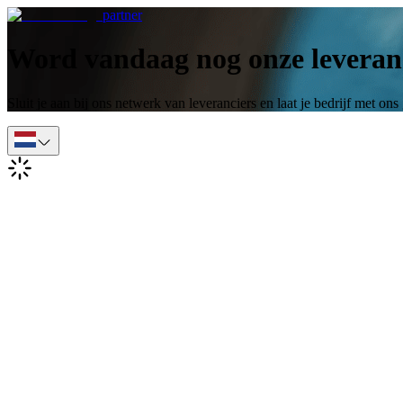
partner
Word vandaag nog onze leveran
Sluit je aan bij ons netwerk van leveranciers en laat je bedrijf met ons