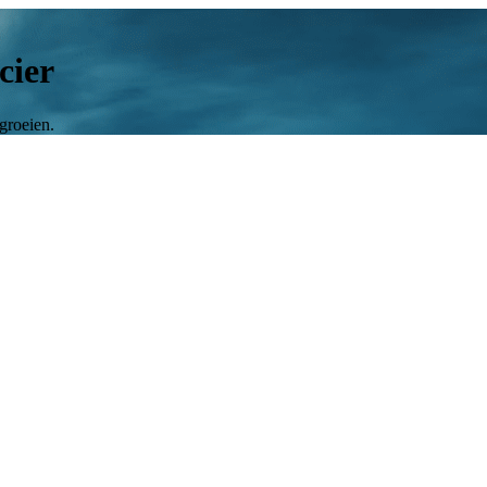
cier
 groeien.