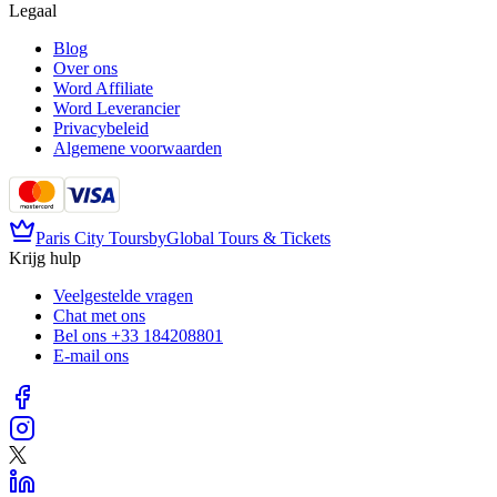
Legaal
Blog
Over ons
Word Affiliate
Word Leverancier
Privacybeleid
Algemene voorwaarden
Paris City Tours
by
Global Tours & Tickets
Krijg hulp
Veelgestelde vragen
Chat met ons
Bel ons
+33 184208801
E-mail ons