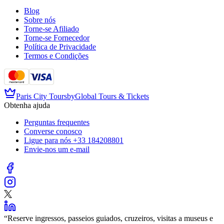
Blog
Sobre nós
Torne-se Afiliado
Torne-se Fornecedor
Política de Privacidade
Termos e Condições
Paris City Tours
by
Global Tours & Tickets
Obtenha ajuda
Perguntas frequentes
Converse conosco
Ligue para nós
+33 184208801
Envie-nos um e-mail
“
Reserve ingressos, passeios guiados, cruzeiros, visitas a museus e