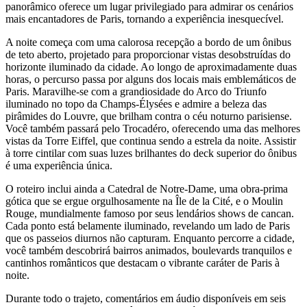
panorâmico oferece um lugar privilegiado para admirar os cenários
mais encantadores de Paris, tornando a experiência inesquecível.
A noite começa com uma calorosa recepção a bordo de um ônibus
de teto aberto, projetado para proporcionar vistas desobstruídas do
horizonte iluminado da cidade. Ao longo de aproximadamente duas
horas, o percurso passa por alguns dos locais mais emblemáticos de
Paris. Maravilhe-se com a grandiosidade do Arco do Triunfo
iluminado no topo da Champs-Élysées e admire a beleza das
pirâmides do Louvre, que brilham contra o céu noturno parisiense.
Você também passará pelo Trocadéro, oferecendo uma das melhores
vistas da Torre Eiffel, que continua sendo a estrela da noite. Assistir
à torre cintilar com suas luzes brilhantes do deck superior do ônibus
é uma experiência única.
O roteiro inclui ainda a Catedral de Notre-Dame, uma obra-prima
gótica que se ergue orgulhosamente na Île de la Cité, e o Moulin
Rouge, mundialmente famoso por seus lendários shows de cancan.
Cada ponto está belamente iluminado, revelando um lado de Paris
que os passeios diurnos não capturam. Enquanto percorre a cidade,
você também descobrirá bairros animados, boulevards tranquilos e
cantinhos românticos que destacam o vibrante caráter de Paris à
noite.
Durante todo o trajeto, comentários em áudio disponíveis em seis