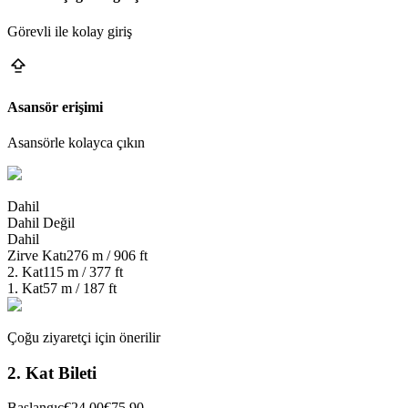
Görevli ile kolay giriş
Asansör erişimi
Asansörle kolayca çıkın
Dahil
Dahil Değil
Dahil
Zirve Katı
276 m / 906 ft
2. Kat
115 m / 377 ft
1. Kat
57 m / 187 ft
Çoğu ziyaretçi için önerilir
2. Kat Bileti
Başlangıç
€24,00
€75,90