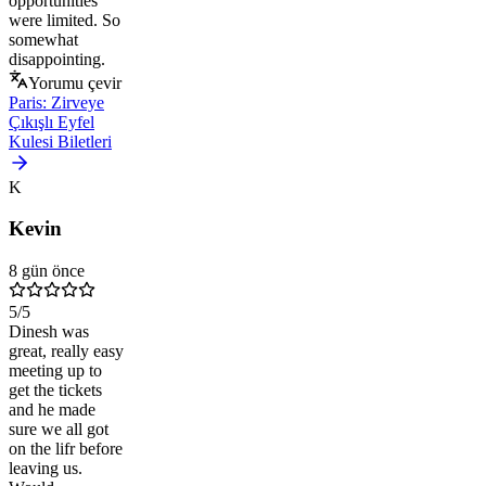
opportunities
were limited. So
somewhat
disappointing.
Yorumu çevir
Paris: Zirveye
Çıkışlı Eyfel
Kulesi Biletleri
K
Kevin
8 gün önce
5
/5
Dinesh was
great, really easy
meeting up to
get the tickets
and he made
sure we all got
on the lifr before
leaving us.