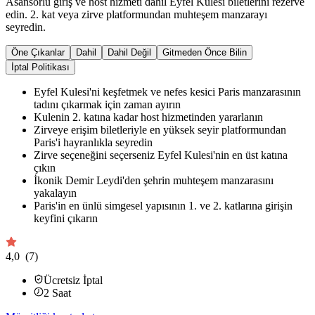
Asansörlü giriş ve host hizmeti dahil Eyfel Kulesi biletlerini rezerve
edin. 2. kat veya zirve platformundan muhteşem manzarayı
seyredin.
Öne Çıkanlar
Dahil
Dahil Değil
Gitmeden Önce Bilin
İptal Politikası
Eyfel Kulesi'ni keşfetmek ve nefes kesici Paris manzarasının
tadını çıkarmak için zaman ayırın
Kulenin 2. katına kadar host hizmetinden yararlanın
Zirveye erişim biletleriyle en yüksek seyir platformundan
Paris'i hayranlıkla seyredin
Zirve seçeneğini seçerseniz Eyfel Kulesi'nin en üst katına
çıkın
İkonik Demir Leydi'den şehrin muhteşem manzarasını
yakalayın
Paris'in en ünlü simgesel yapısının 1. ve 2. katlarına girişin
keyfini çıkarın
4,0
(7)
Ücretsiz İptal
2
Saat