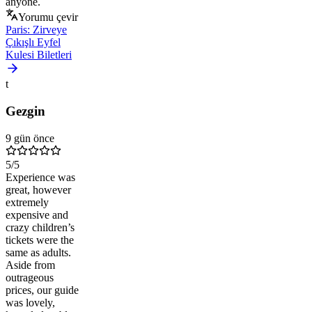
anyone.
Yorumu çevir
Paris: Zirveye
Çıkışlı Eyfel
Kulesi Biletleri
t
Gezgin
9 gün önce
5
/5
Experience was
great, however
extremely
expensive and
crazy children’s
tickets were the
same as adults.
Aside from
outrageous
prices, our guide
was lovely,