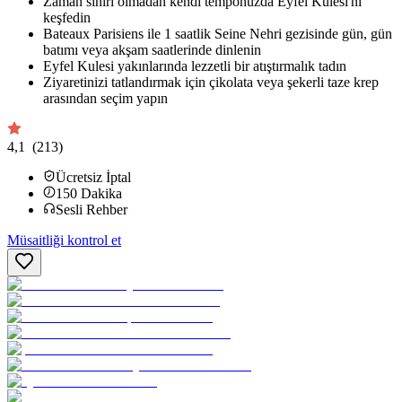
Zaman sınırı olmadan kendi temponuzda Eyfel Kulesi'ni
keşfedin
Bateaux Parisiens ile 1 saatlik Seine Nehri gezisinde gün, gün
batımı veya akşam saatlerinde dinlenin
Eyfel Kulesi yakınlarında lezzetli bir atıştırmalık tadın
Ziyaretinizi tatlandırmak için çikolata veya şekerli taze krep
arasından seçim yapın
4,1
(213)
Ücretsiz İptal
150
Dakika
Sesli Rehber
Müsaitliği kontrol et