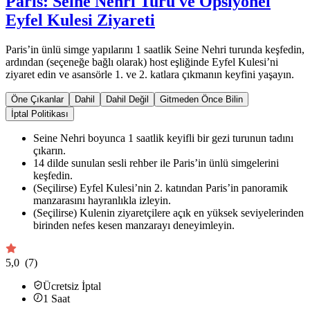
Paris: Seine Nehri Turu ve Opsiyonel
Eyfel Kulesi Ziyareti
Paris’in ünlü simge yapılarını 1 saatlik Seine Nehri turunda keşfedin,
ardından (seçeneğe bağlı olarak) host eşliğinde Eyfel Kulesi’ni
ziyaret edin ve asansörle 1. ve 2. katlara çıkmanın keyfini yaşayın.
Öne Çıkanlar
Dahil
Dahil Değil
Gitmeden Önce Bilin
İptal Politikası
Seine Nehri boyunca 1 saatlik keyifli bir gezi turunun tadını
çıkarın.
14 dilde sunulan sesli rehber ile Paris’in ünlü simgelerini
keşfedin.
(Seçilirse) Eyfel Kulesi’nin 2. katından Paris’in panoramik
manzarasını hayranlıkla izleyin.
(Seçilirse) Kulenin ziyaretçilere açık en yüksek seviyelerinden
birinden nefes kesen manzarayı deneyimleyin.
5,0
(7)
Ücretsiz İptal
1
Saat