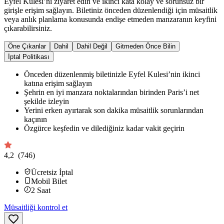
Eyfel Kulesi’ni ziyaret edin ve ikinci kata kolay ve sorunsuz bir
girişle erişim sağlayın. Biletiniz önceden düzenlendiği için müsaitlik
veya anlık planlama konusunda endişe etmeden manzaranın keyfini
çıkarabilirsiniz.
Öne Çıkanlar
Dahil
Dahil Değil
Gitmeden Önce Bilin
İptal Politikası
Önceden düzenlenmiş biletinizle Eyfel Kulesi’nin ikinci
katına erişim sağlayın
Şehrin en iyi manzara noktalarından birinden Paris’i net
şekilde izleyin
Yerini erken ayırtarak son dakika müsaitlik sorunlarından
kaçının
Özgürce keşfedin ve dilediğiniz kadar vakit geçirin
4,2
(746)
Ücretsiz İptal
Mobil Bilet
2
Saat
Müsaitliği kontrol et