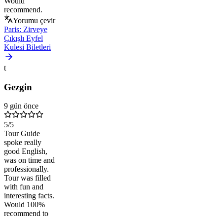
Would
recommend.
Yorumu çevir
Paris: Zirveye
Çıkışlı Eyfel
Kulesi Biletleri
t
Gezgin
9 gün önce
5
/5
Tour Guide
spoke really
good English,
was on time and
professionally.
Tour was filled
with fun and
interesting facts.
Would 100%
recommend to