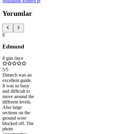
Müsaitliği kontrol et
Yorumlar
E
Edmund
8 gün önce
5
/5
Dimech was an
excellent guide.
It was so busy
and difficult to
move around the
different levels.
Also large
sections on the
ground were
blocked off. The
photo