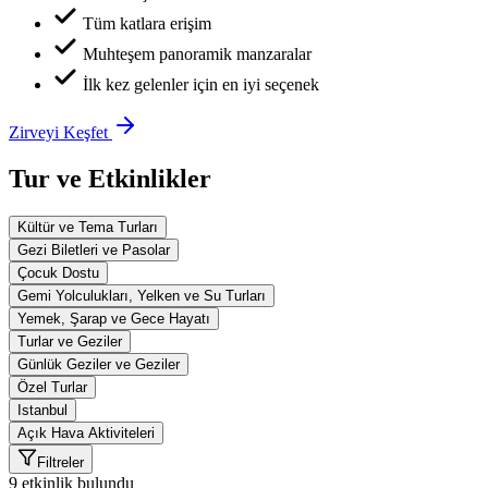
Tüm katlara erişim
Muhteşem panoramik manzaralar
İlk kez gelenler için en iyi seçenek
Zirveyi Keşfet
Tur ve Etkinlikler
Kültür ve Tema Turları
Gezi Biletleri ve Pasolar
Çocuk Dostu
Gemi Yolculukları, Yelken ve Su Turları
Yemek, Şarap ve Gece Hayatı
Turlar ve Geziler
Günlük Geziler ve Geziler
Özel Turlar
Istanbul
Açık Hava Aktiviteleri
Filtreler
9 etkinlik bulundu