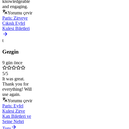
knowledgeable
and engaging.
Yorumu çevir
Paris: Zirveye
Çıkışlı Eyfel
Kulesi Biletleri
t
Gezgin
9 gün önce
5
/5
It was great.
Thank you for
everything! Will
use again.
Yorumu çevir
Paris: Eyfel
Kulesi Zirve
Katı Biletleri ve
Seine Nehri
Turu