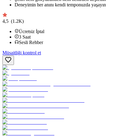
Deneyimin her anını kendi temponuzda yaşayın
4,5
(1.2K)
Ücretsiz İptal
3
Saat
Sesli Rehber
Müsaitliği kontrol et