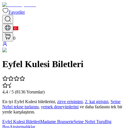
Favoriler
0
Eyfel Kulesi Biletleri
4,4
/ 5 (
8136
Yorumlar
)
En iyi Eyfel Kulesi biletlerini,
zirve erişimini
,
2. kat girişini
,
Seine
Nehri tekne turlarını
,
yemek deneyimlerini
ve daha fazlasını tek bir
yerde karşılaştırın.
Eyfel Kulesi Biletleri
Madame Brasserie
Seine Nehri Turu
Big
Bus
Atıştırmalıklar