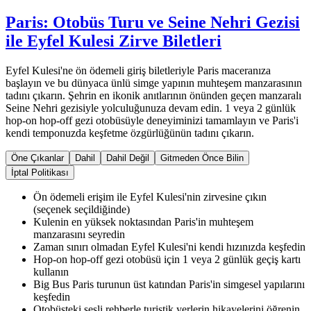
Paris: Otobüs Turu ve Seine Nehri Gezisi
ile Eyfel Kulesi Zirve Biletleri
Eyfel Kulesi'ne ön ödemeli giriş biletleriyle Paris maceranıza
başlayın ve bu dünyaca ünlü simge yapının muhteşem manzarasının
tadını çıkarın. Şehrin en ikonik anıtlarının önünden geçen manzaralı
Seine Nehri gezisiyle yolculuğunuza devam edin. 1 veya 2 günlük
hop-on hop-off gezi otobüsüyle deneyiminizi tamamlayın ve Paris'i
kendi temponuzda keşfetme özgürlüğünün tadını çıkarın.
Öne Çıkanlar
Dahil
Dahil Değil
Gitmeden Önce Bilin
İptal Politikası
Ön ödemeli erişim ile Eyfel Kulesi'nin zirvesine çıkın
(seçenek seçildiğinde)
Kulenin en yüksek noktasından Paris'in muhteşem
manzarasını seyredin
Zaman sınırı olmadan Eyfel Kulesi'ni kendi hızınızda keşfedin
Hop-on hop-off gezi otobüsü için 1 veya 2 günlük geçiş kartı
kullanın
Big Bus Paris turunun üst katından Paris'in simgesel yapılarını
keşfedin
Otobüsteki sesli rehberle turistik yerlerin hikayelerini öğrenin