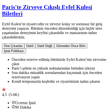
Paris'te Zirveye Çıkışlı Eyfel Kulesi
Biletleri
Eyfel Kulesi’ni ziyaret edin ve zirveye kolay ve sorunsuz bir giriş
deneyimi yaşayın. Biletiniz önceden düzenlendiği için hiçbir stres
yaşamadan deneyimin keyfini çıkarabilir ve manzaranın tadını
çıkarabilirsiniz.
Öne Çıkanlar
Dahil
Dahil Değil
Gitmeden Önce Bilin
İptal Politikası
Önceden rezerve edilmiş biletinizle Eyfel Kulesi’nin zirvesine
çıkın
Paris’i şehrin en yüksek noktalarından birinden izleyin
Son dakika müsaitlik sorunlarından kaçınmak için önceden
rezervasyon yapın
Kendi temponuzda keşfedin ve ziyaretinizin tadını çıkarın
4,5
(5.6K)
Ücretsiz İptal
90
Dakika