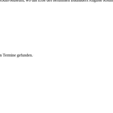
r Rodin-Museum, wo das Erbe des berühmten Bildhauers Auguste Rodin 
n Termine gefunden.