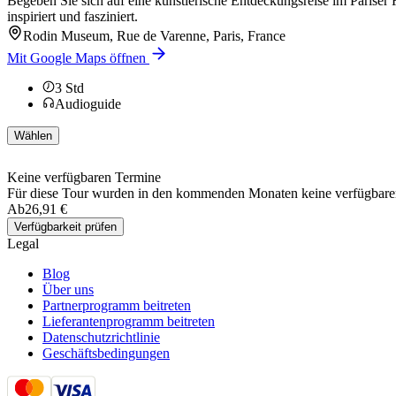
Begeben Sie sich auf eine künstlerische Entdeckungsreise im Parise
inspiriert und fasziniert.
Rodin Museum, Rue de Varenne, Paris, France
Mit Google Maps öffnen
3
Std
Audioguide
Wählen
Keine verfügbaren Termine
Für diese Tour wurden in den kommenden Monaten keine verfügbare
Ab
26,91 €
Verfügbarkeit prüfen
Legal
Blog
Über uns
Partnerprogramm beitreten
Lieferantenprogramm beitreten
Datenschutzrichtlinie
Geschäftsbedingungen