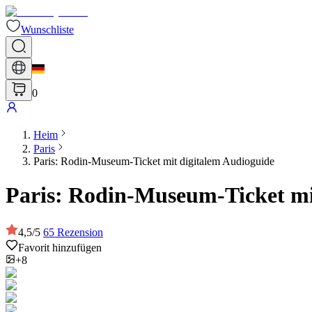
Wunschliste
0
Heim
Paris
Paris: Rodin-Museum-Ticket mit digitalem Audioguide
Paris: Rodin-Museum-Ticket mi
4,5
/
5
65
Rezension
Favorit hinzufügen
+8