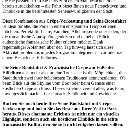
die Sie passieren. Ob Sie Paris zum ersten Mal besuchen oder
bereits zurückkehren – die Fahrt bietet Ihnen neue Perspektiven und
Einblicke in die berühmtesten Sehenswürdigkeiten der Stadt.
Diese Kombination aus
Crêpe-Verkostung und Seine-Bootsfahrt
ist ideal für alle, die Paris in einem entspannten Tempo erleben
möchten. Perfekt für Paare, Familien, Alleinreisende oder jeden, der
die romantische Atmosphäre genießen und dabei ein Stück
authentische französische Kultur erleben möchte. Dank
regelmäßiger Abfahrten über den Tag hinweg lässt sich diese
Aktivität problemlos in jedes Programm integrieren – vor oder nach
einem Besuch des Eiffelturms.
Die
Seine-Bootsfahrt & Französische Crêpe am Fuße des
Eiffelturms
ist mehr als nur eine Tour – sie ist die Möglichkeit, die
Stadt durch zwei ihrer beliebtesten Traditionen kennenzulernen. Ob
beim Blick auf die Skyline vom Boot oder beim Genuss einer
köstlichen Crêpe am Fluss: Dieses Erlebnis vereint alles, was Paris
unvergesslich macht – Geschmack, Schönheit und Geschichte.
Buchen Sie noch heute Ihre Seine-Bootsfahrt mit Crêpe-
Verkostung und holen Sie das Beste aus Ihrer Zeit in Paris
heraus. Dieses charmante Erlebnis ist nicht nur ein visuelles
Highlight, sondern auch ein köstlicher Einblick in die echte
französische Kultur, den Sie sich nicht entgehen lassen sollten.