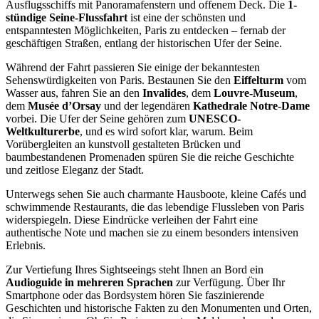
Ausflugsschiffs mit Panoramafenstern und offenem Deck. Die
1-
stündige Seine-Flussfahrt
ist eine der schönsten und
entspanntesten Möglichkeiten, Paris zu entdecken – fernab der
geschäftigen Straßen, entlang der historischen Ufer der Seine.
Während der Fahrt passieren Sie einige der bekanntesten
Sehenswürdigkeiten von Paris. Bestaunen Sie den
Eiffelturm
vom
Wasser aus, fahren Sie an den
Invalides
, dem
Louvre-Museum
,
dem
Musée d’Orsay
und der legendären
Kathedrale Notre-Dame
vorbei. Die Ufer der Seine gehören zum
UNESCO-
Weltkulturerbe
, und es wird sofort klar, warum. Beim
Vorübergleiten an kunstvoll gestalteten Brücken und
baumbestandenen Promenaden spüren Sie die reiche Geschichte
und zeitlose Eleganz der Stadt.
Unterwegs sehen Sie auch charmante Hausboote, kleine Cafés und
schwimmende Restaurants, die das lebendige Flussleben von Paris
widerspiegeln. Diese Eindrücke verleihen der Fahrt eine
authentische Note und machen sie zu einem besonders intensiven
Erlebnis.
Zur Vertiefung Ihres Sightseeings steht Ihnen an Bord ein
Audioguide in mehreren Sprachen
zur Verfügung. Über Ihr
Smartphone oder das Bordsystem hören Sie faszinierende
Geschichten und historische Fakten zu den Monumenten und Orten,