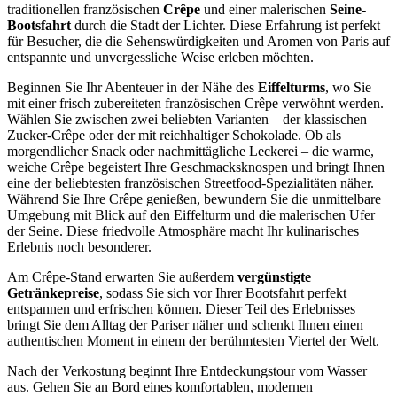
traditionellen französischen
Crêpe
und einer malerischen
Seine-
Bootsfahrt
durch die Stadt der Lichter. Diese Erfahrung ist perfekt
für Besucher, die die Sehenswürdigkeiten und Aromen von Paris auf
entspannte und unvergessliche Weise erleben möchten.
Beginnen Sie Ihr Abenteuer in der Nähe des
Eiffelturms
, wo Sie
mit einer frisch zubereiteten französischen Crêpe verwöhnt werden.
Wählen Sie zwischen zwei beliebten Varianten – der klassischen
Zucker-Crêpe oder der mit reichhaltiger Schokolade. Ob als
morgendlicher Snack oder nachmittägliche Leckerei – die warme,
weiche Crêpe begeistert Ihre Geschmacksknospen und bringt Ihnen
eine der beliebtesten französischen Streetfood-Spezialitäten näher.
Während Sie Ihre Crêpe genießen, bewundern Sie die unmittelbare
Umgebung mit Blick auf den Eiffelturm und die malerischen Ufer
der Seine. Diese friedvolle Atmosphäre macht Ihr kulinarisches
Erlebnis noch besonderer.
Am Crêpe-Stand erwarten Sie außerdem
vergünstigte
Getränkepreise
, sodass Sie sich vor Ihrer Bootsfahrt perfekt
entspannen und erfrischen können. Dieser Teil des Erlebnisses
bringt Sie dem Alltag der Pariser näher und schenkt Ihnen einen
authentischen Moment in einem der berühmtesten Viertel der Welt.
Nach der Verkostung beginnt Ihre Entdeckungstour vom Wasser
aus. Gehen Sie an Bord eines komfortablen, modernen