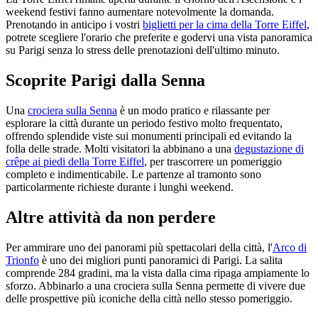
weekend festivi fanno aumentare notevolmente la domanda.
Prenotando in anticipo i vostri
biglietti per la cima della Torre Eiffel
,
potrete scegliere l'orario che preferite e godervi una vista panoramica
su Parigi senza lo stress delle prenotazioni dell'ultimo minuto.
Scoprite Parigi dalla Senna
Una
crociera sulla Senna
è un modo pratico e rilassante per
esplorare la città durante un periodo festivo molto frequentato,
offrendo splendide viste sui monumenti principali ed evitando la
folla delle strade. Molti visitatori la abbinano a una
degustazione di
crêpe ai piedi della Torre Eiffel
, per trascorrere un pomeriggio
completo e indimenticabile. Le partenze al tramonto sono
particolarmente richieste durante i lunghi weekend.
Altre attività da non perdere
Per ammirare uno dei panorami più spettacolari della città, l'
Arco di
Trionfo
è uno dei migliori punti panoramici di Parigi. La salita
comprende 284 gradini, ma la vista dalla cima ripaga ampiamente lo
sforzo. Abbinarlo a una crociera sulla Senna permette di vivere due
delle prospettive più iconiche della città nello stesso pomeriggio.