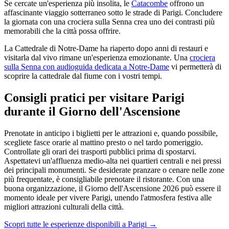
Se cercate un'esperienza più insolita, le
Catacombe
offrono un
affascinante viaggio sotterraneo sotto le strade di Parigi. Concludere
la giornata con una crociera sulla Senna crea uno dei contrasti più
memorabili che la città possa offrire.
La Cattedrale di Notre-Dame ha riaperto dopo anni di restauri e
visitarla dal vivo rimane un'esperienza emozionante. Una
crociera
sulla Senna con audioguida dedicata a Notre-Dame
vi permetterà di
scoprire la cattedrale dal fiume con i vostri tempi.
Consigli pratici per visitare Parigi
durante il Giorno dell'Ascensione
Prenotate in anticipo i biglietti per le attrazioni e, quando possibile,
scegliete fasce orarie al mattino presto o nel tardo pomeriggio.
Controllate gli orari dei trasporti pubblici prima di spostarvi.
Aspettatevi un'affluenza medio-alta nei quartieri centrali e nei pressi
dei principali monumenti. Se desiderate pranzare o cenare nelle zone
più frequentate, è consigliabile prenotare il ristorante. Con una
buona organizzazione, il Giorno dell'Ascensione 2026 può essere il
momento ideale per vivere Parigi, unendo l'atmosfera festiva alle
migliori attrazioni culturali della città.
Scopri tutte le esperienze disponibili a Parigi →