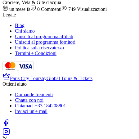
Crociere, Vela & Gite d'acqua
un mese fa
0
Commenti
749
Visualizzazioni
Legale
Blog
Chi siamo
Unisciti al programma affiliati
Unisciti al programma fornitori
Politica sulla riservatezza
Termini e Condizioni
Paris City Tours
by
Global Tours & Tickets
Ottieni aiuto
Domande frequenti
Chatta con noi
Chiamaci
+33 184208801
Inviaci un'e-mail