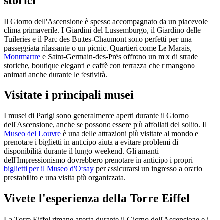
storici
Il Giorno dell'Ascensione è spesso accompagnato da un piacevole
clima primaverile. I Giardini del Lussemburgo, il Giardino delle
Tuileries e il Parc des Buttes-Chaumont sono perfetti per una
passeggiata rilassante o un picnic. Quartieri come Le Marais,
Montmartre
e Saint-Germain-des-Prés offrono un mix di strade
storiche, boutique eleganti e caffè con terrazza che rimangono
animati anche durante le festività.
Visitate i principali musei
I musei di Parigi sono generalmente aperti durante il Giorno
dell'Ascensione, anche se possono essere più affollati del solito. Il
Museo del Louvre
è una delle attrazioni più visitate al mondo e
prenotare i biglietti in anticipo aiuta a evitare problemi di
disponibilità durante il lungo weekend. Gli amanti
dell'Impressionismo dovrebbero prenotare in anticipo i propri
biglietti per il Museo d'Orsay
per assicurarsi un ingresso a orario
prestabilito e una visita più organizzata.
Vivete l'esperienza della Torre Eiffel
La Torre Eiffel rimane aperta durante il Giorno dell'Ascensione e i