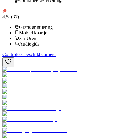
gecombineerde ervaring
4,5
(37)
Gratis annulering
Mobiel kaartje
3.5
Uren
Audiogids
Controleer beschikbaarheid