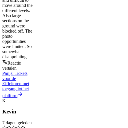
and difficult to
move around the
different levels.
Also large
sections on the
ground were
blocked off. The
photo
opportunities
were limited. So
somewhat
disappointing.
Reactie
vertalen
Parijs: Tickets
voor de
Eiffeltoren met
toegang tot het
platform
K
Kevin
7 dagen geleden