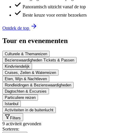
Panoramisch uitzicht vanaf de top
Beste keuze voor eerste bezoekers
Ontdek de top
Tour en evenementen
Culturele & Themareizen
Bezienswaardigheden Tickets & Passen
Kindvriendelijk
Cruises, Zeilen & Waterreizen
Eten, Wijn & Nachtleven
Rondleidingen & Bezienswaardigheden
Dagtochten & Excursies
Particuliere reizen
Istanbul
Activiteiten in de buitenlucht
Filters
9 activiteit gevonden
Sorteren:
Sorteren: