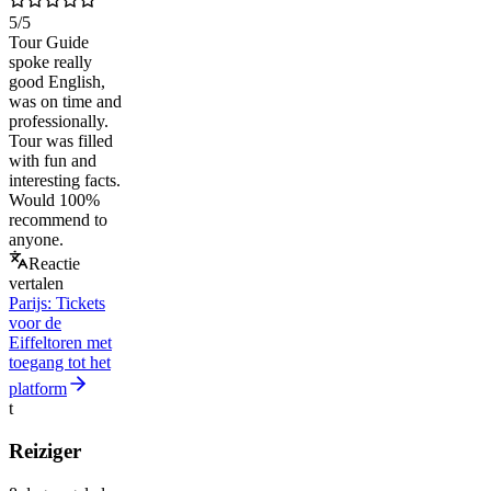
5
/5
Tour Guide
spoke really
good English,
was on time and
professionally.
Tour was filled
with fun and
interesting facts.
Would 100%
recommend to
anyone.
Reactie
vertalen
Parijs: Tickets
voor de
Eiffeltoren met
toegang tot het
platform
t
Reiziger