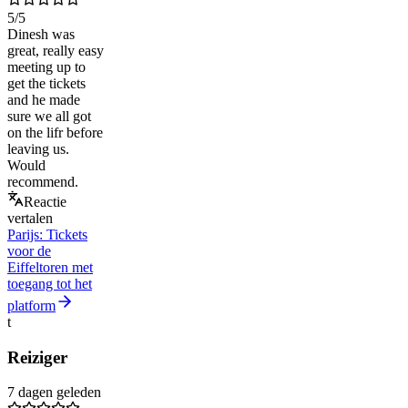
5
/5
Dinesh was
great, really easy
meeting up to
get the tickets
and he made
sure we all got
on the lifr before
leaving us.
Would
recommend.
Reactie
vertalen
Parijs: Tickets
voor de
Eiffeltoren met
toegang tot het
platform
t
Reiziger
7 dagen geleden