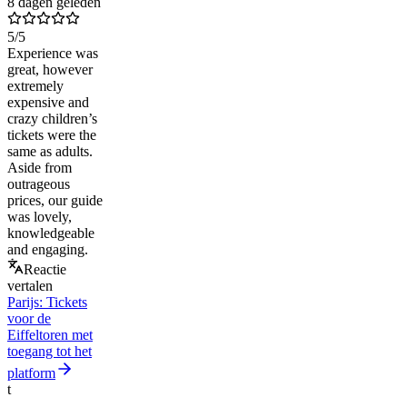
8 dagen geleden
5
/5
Experience was
great, however
extremely
expensive and
crazy children’s
tickets were the
same as adults.
Aside from
outrageous
prices, our guide
was lovely,
knowledgeable
and engaging.
Reactie
vertalen
Parijs: Tickets
voor de
Eiffeltoren met
toegang tot het
platform
t