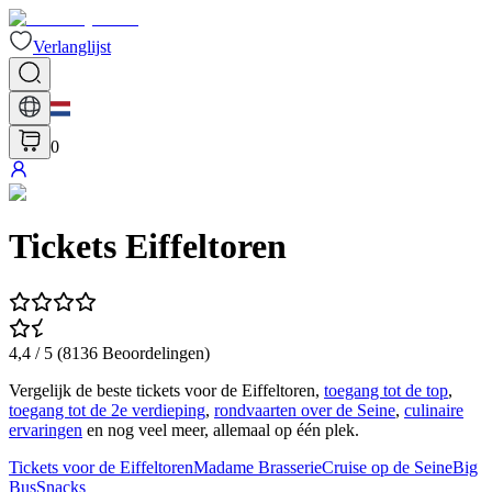
Verlanglijst
0
Tickets Eiffeltoren
4,4
/ 5 (
8136
Beoordelingen
)
Vergelijk de beste tickets voor de Eiffeltoren,
toegang tot de top
,
toegang tot de 2e verdieping
,
rondvaarten over de Seine
,
culinaire
ervaringen
en nog veel meer, allemaal op één plek.
Tickets voor de Eiffeltoren
Madame Brasserie
Cruise op de Seine
Big
Bus
Snacks