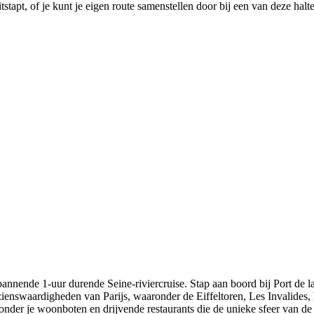
stapt, of je kunt je eigen route samenstellen door bij een van deze halte
spannende 1-uur durende Seine-riviercruise. Stap aan boord bij Port de 
zienswaardigheden van Parijs, waaronder de Eiffeltoren, Les Invalides
onder je woonboten en drijvende restaurants die de unieke sfeer van de