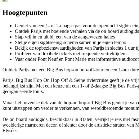
Hoogtepunten
Geniet van een 1- of 2-daagse pas voor de openlucht sightseei
Ontdek Parijs met boeiende verhalen via de on-board audiogids
Stap vrij in en uit bij een van de aangewezen haltes
Stel je eigen sightseeing-schema samen in je eigen tempo
Bekijk de topbezienswaardigheden van Parijs in slechts 1 uur ti
Profiteer van flexibele tickets met frequente vertrektijden
Vaar onder Pont Neuf en Pont Marie met informatieve audioc
Ontdek Parijs met een Big Bus hop-on hop-off-tour en een 1-uur duren
Parijs: Big Bus Hop-On Hop-Off & Seine-riviercruise geeft je de vrij
belangrijkst zijn. Met een keuze uit een 1- of 2-daagse Big Bus Paris-
georganiseerde tours.
Vanaf het bovenste dek van de hop-on hop-off Big Bus geniet je van ee
kunt uitstappen om verder te verkennen, van wereldberoemde monument
De on-board audiogids, beschikbaar in 8 talen, verrijkt je reis met f
weelderige marmeren decor, of slenter door de artistieke straten va
Élysées.