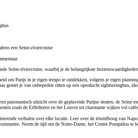
ngbus
jdens een Seine-riviercruise
ommentaar
de Seine-riviercruise, waarbij je de belangrijkste bezienswaardigheden
heid om Parijs in je eigen tempo te ontdekken, volgens je eigen planni
pas geniet je van onbeperkte ritten op een openlucht sightseeingbus, id
n panoramisch uitzicht over de geplaveide Parijse straten, de Seine en
en zoals de Eiffeltoren en het Louvre tot charmante wijken vol cafés,
ascinerende verhalen over elke locatie. Leer over de triomfboog van Na
n Montmartre. Neem de tijd om de Notre-Dame, het Centre Pompidou te 