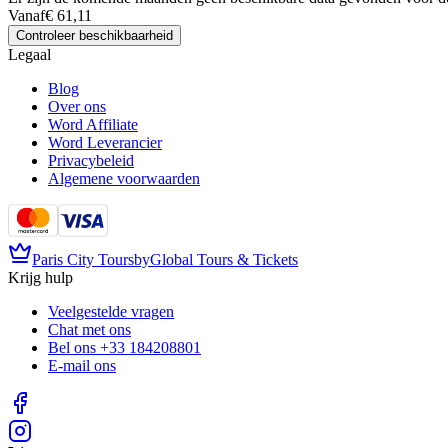
Vanaf
€ 61,11
Controleer beschikbaarheid
Legaal
Blog
Over ons
Word Affiliate
Word Leverancier
Privacybeleid
Algemene voorwaarden
Paris City Tours
by
Global Tours & Tickets
Krijg hulp
Veelgestelde vragen
Chat met ons
Bel ons
+33 184208801
E-mail ons