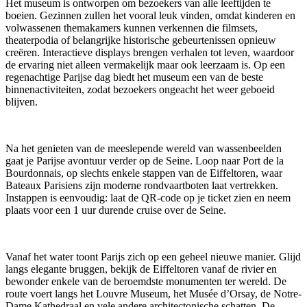
Het museum is ontworpen om bezoekers van alle leeftijden te
boeien. Gezinnen zullen het vooral leuk vinden, omdat kinderen en
volwassenen themakamers kunnen verkennen die filmsets,
theaterpodia of belangrijke historische gebeurtenissen opnieuw
creëren. Interactieve displays brengen verhalen tot leven, waardoor
de ervaring niet alleen vermakelijk maar ook leerzaam is. Op een
regenachtige Parijse dag biedt het museum een van de beste
binnenactiviteiten, zodat bezoekers ongeacht het weer geboeid
blijven.
Na het genieten van de meeslepende wereld van wassenbeelden
gaat je Parijse avontuur verder op de Seine. Loop naar Port de la
Bourdonnais, op slechts enkele stappen van de Eiffeltoren, waar
Bateaux Parisiens zijn moderne rondvaartboten laat vertrekken.
Instappen is eenvoudig: laat de QR-code op je ticket zien en neem
plaats voor een 1 uur durende cruise over de Seine.
Vanaf het water toont Parijs zich op een geheel nieuwe manier. Glijd
langs elegante bruggen, bekijk de Eiffeltoren vanaf de rivier en
bewonder enkele van de beroemdste monumenten ter wereld. De
route voert langs het Louvre Museum, het Musée d’Orsay, de Notre-
Dame Kathedraal en vele andere architectonische schatten. De