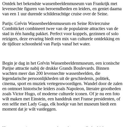
Ontdek het bekendste wassenbeeldenmuseum van Frankrijk met
levensechte figuren van beroemdheden en leiders, en geniet daarna
van een 1 uur durende schilderachtige cruise over de Seine.
Parijs: Grévin Wassenbeeldenmuseum en Seine Riviercruise
Combiticket combineert twee van de populairste attracties van de
stad in één handig pakket. Perfect voor koppels, gezinnen of solo
reizigers, deze ervaring biedt een mix van culturele ontdekking en
de tijdloze schoonheid van Parijs vanaf het water.
Begin je dag in het Grévin Wassenbeeldenmuseum, een iconische
Parijse attractie nabij de drukke Grands Boulevards. Binnen
wachten meer dan 200 levensechte wassenbeelden, die
legendarische persoonlijkheden uit de geschiedenis, politiek,
cinema, sport en muziek vertegenwoordigen. Wandel door de zalen
en ontmoet historische leiders zoals Napoleon, literaire grootheden
zoals Victor Hugo, of moderne culturele iconen. Of je nu een foto
wilt maken met Einstein, een handdruk met Franse presidenten, of
een selfie met Lady Gaga, elk hoekje van het museum biedt een
moment dat je wilt vastleggen.