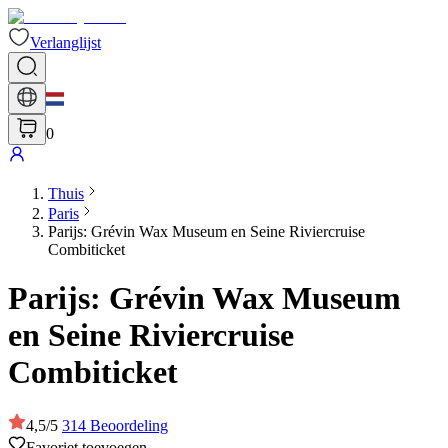
Verlanglijst
0
Thuis
Paris
Parijs: Grévin Wax Museum en Seine Riviercruise
Combiticket
Parijs: Grévin Wax Museum
en Seine Riviercruise
Combiticket
4,5
/
5
314
Beoordeling
Favoriet toevoegen