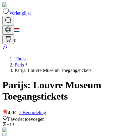
Verlanglijst
0
Thuis
Paris
Parijs: Louvre Museum Toegangstickets
Parijs: Louvre Museum
Toegangstickets
4,0
/
5
7
Beoordeling
Favoriet toevoegen
+13