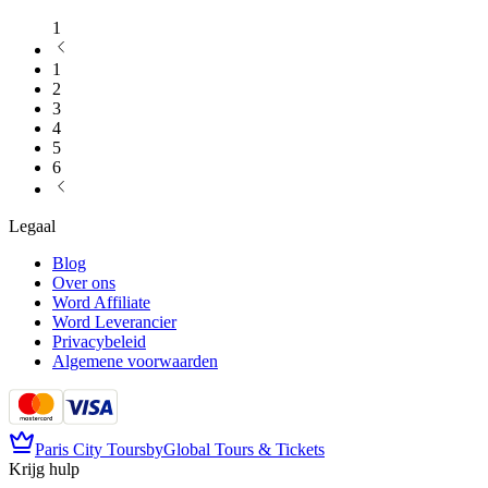
1
1
2
3
4
5
6
Legaal
Blog
Over ons
Word Affiliate
Word Leverancier
Privacybeleid
Algemene voorwaarden
Paris City Tours
by
Global Tours & Tickets
Krijg hulp