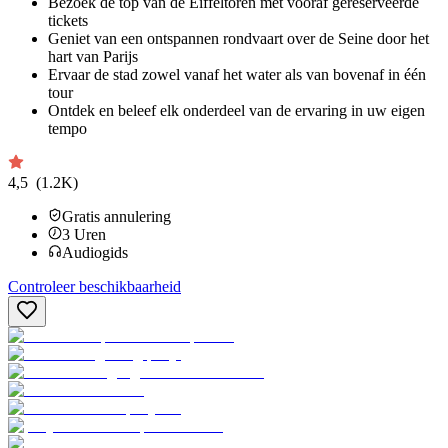
Bezoek de top van de Eiffeltoren met vooraf gereserveerde
tickets
Geniet van een ontspannen rondvaart over de Seine door het
hart van Parijs
Ervaar de stad zowel vanaf het water als van bovenaf in één
tour
Ontdek en beleef elk onderdeel van de ervaring in uw eigen
tempo
4,5
(1.2K)
Gratis annulering
3
Uren
Audiogids
Controleer beschikbaarheid