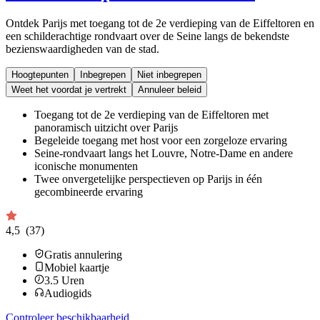
Ontdek Parijs met toegang tot de 2e verdieping van de Eiffeltoren en
een schilderachtige rondvaart over de Seine langs de bekendste
bezienswaardigheden van de stad.
Hoogtepunten
Inbegrepen
Niet inbegrepen
Weet het voordat je vertrekt
Annuleer beleid
Toegang tot de 2e verdieping van de Eiffeltoren met
panoramisch uitzicht over Parijs
Begeleide toegang met host voor een zorgeloze ervaring
Seine-rondvaart langs het Louvre, Notre-Dame en andere
iconische monumenten
Twee onvergetelijke perspectieven op Parijs in één
gecombineerde ervaring
4,5
(37)
Gratis annulering
Mobiel kaartje
3.5
Uren
Audiogids
Controleer beschikbaarheid