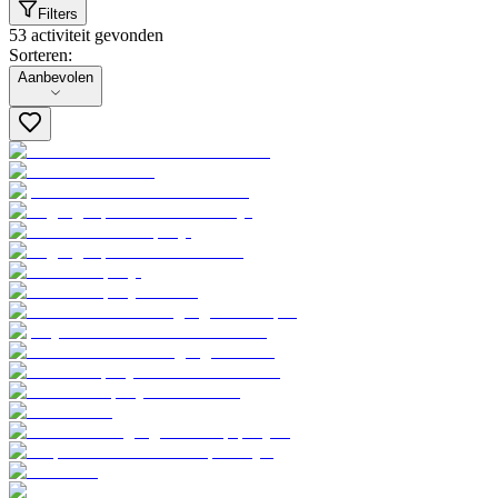
Filters
53 activiteit gevonden
Sorteren:
Sorteren:
Aanbevolen