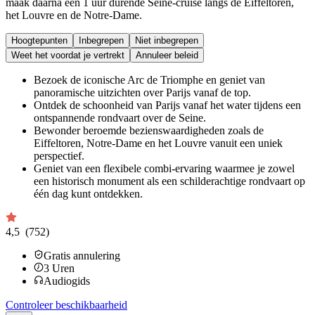
maak daarna een 1 uur durende Seine-cruise langs de Eiffeltoren,
het Louvre en de Notre-Dame.
Hoogtepunten
Inbegrepen
Niet inbegrepen
Weet het voordat je vertrekt
Annuleer beleid
Bezoek de iconische Arc de Triomphe en geniet van
panoramische uitzichten over Parijs vanaf de top.
Ontdek de schoonheid van Parijs vanaf het water tijdens een
ontspannende rondvaart over de Seine.
Bewonder beroemde bezienswaardigheden zoals de
Eiffeltoren, Notre-Dame en het Louvre vanuit een uniek
perspectief.
Geniet van een flexibele combi-ervaring waarmee je zowel
een historisch monument als een schilderachtige rondvaart op
één dag kunt ontdekken.
4,5
(752)
Gratis annulering
3
Uren
Audiogids
Controleer beschikbaarheid