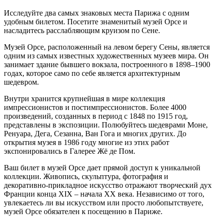
Исследуйте два самых знаковых места Парижа с одним
удобным билетом. Посетите знаменитый музей Орсе и
насладитесь расслабляющим круизом по Сене.
Музей Орсе, расположенный на левом берегу Сены, является
одним из самых известных художественных музеев мира. Он
занимает здание бывшего вокзала, построенного в 1898–1900
годах, которое само по себе является архитектурным
шедевром.
Внутри хранится крупнейшая в мире коллекция
импрессионистов и постимпрессионистов. Более 4000
произведений, созданных в период с 1848 по 1915 год,
представлены в экспозиции. Полюбуйтесь шедеврами Моне,
Ренуара, Дега, Сезанна, Ван Гога и многих других. До
открытия музея в 1986 году многие из этих работ
экспонировались в Галерее Жё де Пом.
Ваш билет в музей Орсе дает прямой доступ к уникальной
коллекции. Живопись, скульптура, фотография и
декоративно-прикладное искусство отражают творческий дух
Франции конца XIX – начала XX века. Независимо от того,
увлекаетесь ли вы искусством или просто любопытствуете,
музей Орсе обязателен к посещению в Париже.