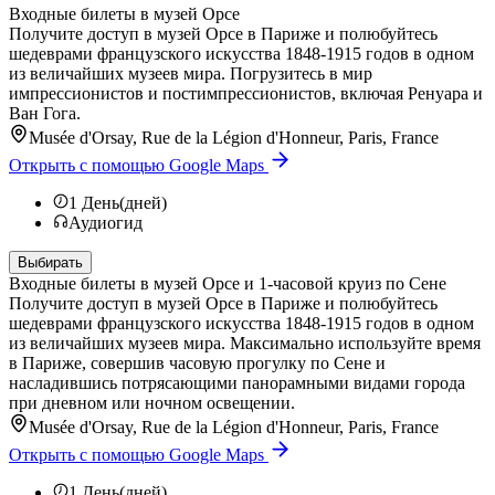
Входные билеты в музей Орсе
Получите доступ в музей Орсе в Париже и полюбуйтесь
шедеврами французского искусства 1848-1915 годов в одном
из величайших музеев мира. Погрузитесь в мир
импрессионистов и постимпрессионистов, включая Ренуара и
Ван Гога.
Musée d'Orsay, Rue de la Légion d'Honneur, Paris, France
Открыть с помощью Google Maps
1
День(дней)
Аудиогид
Выбирать
Входные билеты в музей Орсе и 1-часовой круиз по Сене
Получите доступ в музей Орсе в Париже и полюбуйтесь
шедеврами французского искусства 1848-1915 годов в одном
из величайших музеев мира. Максимально используйте время
в Париже, совершив часовую прогулку по Сене и
насладившись потрясающими панорамными видами города
при дневном или ночном освещении.
Musée d'Orsay, Rue de la Légion d'Honneur, Paris, France
Открыть с помощью Google Maps
1
День(дней)