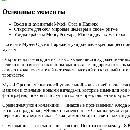
Основные моменты
Вход в знаменитый Музей Орсе в Париже
Откройте для себя мировые шедевры в своём ритме
Увидьте работы Моне, Ренуара, Мане и других мастеров
Посетите Музей Орсе в Париже и увидьте шедевры импрессиони
музеем.
Откройте для себя один из самых выдающихся художественных
великолепно восстановленном здании железнодорожного вокза
самого входа посетителей встречает высокий стеклянный потол
творчество.
Музей Орсе знаменит своей уникальной коллекцией произвед
мазками и смелыми новыми взглядами, которые изменили ход и
фотографию, позволяя получить полное представление о худож
Среди жемчужин коллекции — знаковые произведения Клода Мон
жизнью и радостью, «Яблоки и апельсины» Сезанна демонстри
переживания художника. Также можно увидеть световые этюды
Само здание — это часть впечатления. Построенное между 1898