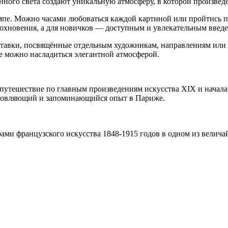
нного света создают уникальную атмосферу, в которой произвед
емпе. Можно часами любоваться каждой картиной или пройтись 
дохновения, а для новичков — доступным и увлекательным введе
ставки, посвящённые отдельным художникам, направлениям или 
де можно насладиться элегантной атмосферой.
е путешествие по главным произведениям искусства XIX и нача
хновляющий и запоминающийся опыт в Париже.
ами французского искусства 1848-1915 годов в одном из велича