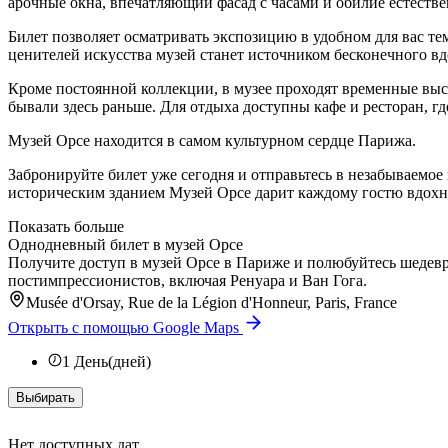
арочные окна, впечатляющий фасад с часами и обилие естестве
Билет позволяет осматривать экспозицию в удобном для вас т
ценителей искусства музей станет источником бесконечного в
Кроме постоянной коллекции, в музее проходят временные вы
бывали здесь раньше. Для отдыха доступны кафе и ресторан, г
Музей Орсе находится в самом культурном сердце Парижа.
Забронируйте билет уже сегодня и отправьтесь в незабываемо
историческим зданием Музей Орсе дарит каждому гостю вдо
Показать больше
Однодневный билет в музей Орсе
Получите доступ в музей Орсе в Париже и полюбуйтесь шедевр
постимпрессионистов, включая Ренуара и Ван Гога.
Musée d'Orsay, Rue de la Légion d'Honneur, Paris, France
Открыть с помощью Google Maps
1
День(дней)
Выбирать
Нет доступных дат