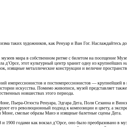
зма таких художников, как Ренуар и Ван Гог. Наслаждайтесь д
 музеев мира в собственном ритме с билетом на посещение Муз
ла д’Орсе, этот культурный центр хранит одну из крупнейших 
ок, изящные металлические конструкции и величие пространства
ений импрессионистов и постимпрессионистов — крупнейшей в 
стории искусства. Помимо живописи, музей представляет также 
ественных новшествах этого периода.
е, Пьера-Огюста Ренуара, Эдгара Дега, Поля Сезанна и Винсент
руют его революционный подход к композиции и цвету, а экспр
 Моне, смелые образы Манэ и изящные балетные сцены Дега.
 и 1900 годами как вокзал д’Орсе, оно было преобразовано в му