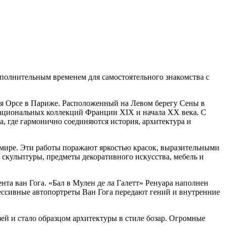
ополнительным временем для самостоятельного знакомства с
ея Орсе в Париже. Расположенный на Левом берегу Сены в
национальных коллекций Франции XIX и начала XX века. С
, где гармонично соединяются история, архитектура и
мире. Эти работы поражают яркостью красок, выразительными
скульптуры, предметы декоративного искусства, мебель и
а ван Гога. «Бал в Мулен де ла Галетт» Ренуара наполнен
ессивные автопортреты Ван Гога передают гений и внутренние
зей и стало образцом архитектуры в стиле бозар. Огромные