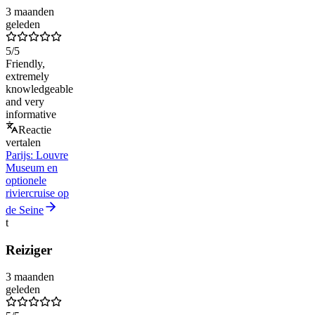
3 maanden
geleden
5
/5
Friendly,
extremely
knowledgeable
and very
informative
Reactie
vertalen
Parijs: Louvre
Museum en
optionele
riviercruise op
de Seine
t
Reiziger
3 maanden
geleden