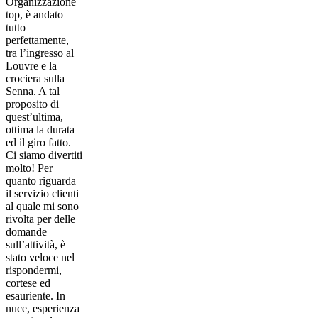
Organizzazione
top, è andato
tutto
perfettamente,
tra l’ingresso al
Louvre e la
crociera sulla
Senna. A tal
proposito di
quest’ultima,
ottima la durata
ed il giro fatto.
Ci siamo divertiti
molto! Per
quanto riguarda
il servizio clienti
al quale mi sono
rivolta per delle
domande
sull’attività, è
stato veloce nel
rispondermi,
cortese ed
esauriente. In
nuce, esperienza