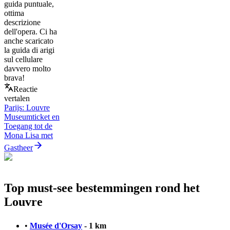
guida puntuale,
ottima
descrizione
dell'opera. Ci ha
anche scaricato
la guida di arigi
sul cellulare
davvero molto
brava!
Reactie
vertalen
Parijs: Louvre
Museumticket en
Toegang tot de
Mona Lisa met
Gastheer
Top must-see bestemmingen rond het
Louvre
•
Musée d'Orsay
- 1 km