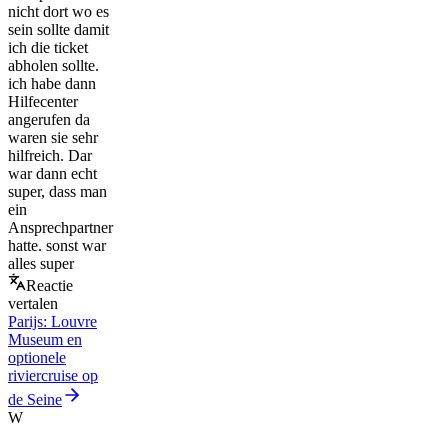
nicht dort wo es
sein sollte damit
ich die ticket
abholen sollte.
ich habe dann
Hilfecenter
angerufen da
waren sie sehr
hilfreich. Dar
war dann echt
super, dass man
ein
Ansprechpartner
hatte. sonst war
alles super
Reactie
vertalen
Parijs: Louvre
Museum en
optionele
riviercruise op
de Seine
W