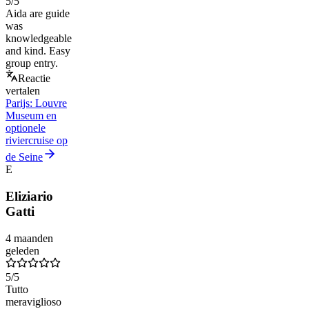
5
/5
Aida are guide
was
knowledgeable
and kind. Easy
group entry.
Reactie
vertalen
Parijs: Louvre
Museum en
optionele
riviercruise op
de Seine
E
Eliziario
Gatti
4 maanden
geleden
5
/5
Tutto
meraviglioso