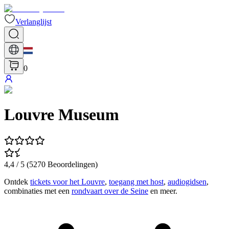
Verlanglijst
0
Louvre Museum
4,4
/ 5 (
5270
Beoordelingen
)
Ontdek
tickets voor het Louvre
,
toegang met host
,
audiogidsen
,
combinaties met een
rondvaart over de Seine
en meer.