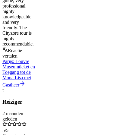
guide, very
professional,
highly
knowledgeable
and very
friendly. The
Cityzore tour is
highly
recommendable.
Reactie
vertalen
Parijs: Louvre
Museumticket en
Toegang tot de
Mona Lisa met
Gastheer
t
Reiziger
2 maanden
geleden
5
/5