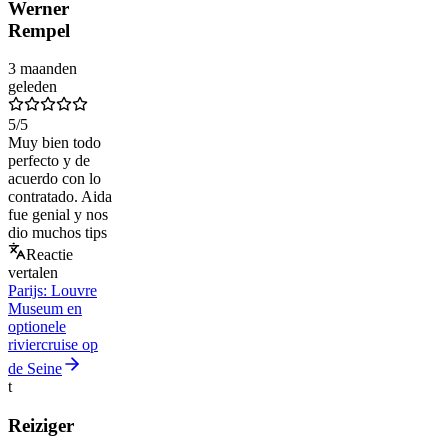
Werner
Rempel
3 maanden
geleden
5
/5
Muy bien todo
perfecto y de
acuerdo con lo
contratado. Aida
fue genial y nos
dio muchos tips
Reactie
vertalen
Parijs: Louvre
Museum en
optionele
riviercruise op
de Seine
t
Reiziger