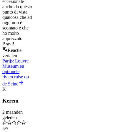
eccezionale
anche da questo
punto di vista,
qualcosa che ad
oggi non è
scontato e che
ho molto
apprezzato.
Bravi!
Reactie
vertalen
Parijs: Louvre
Museum en
optionele
riviercruise op
de Seine
K
Kerem
2 maanden
geleden
5
/5