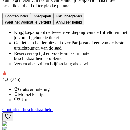
kun je genieten van het uitzicht zonder je zorgen te maken over
beschikbaarheid of ter plekke plannen.
Hoogtepunten
Inbegrepen
Niet inbegrepen
Weet het voordat je vertrekt
Annuleer beleid
Krijg toegang tot de tweede verdieping van de Eiffeltoren met
je vooraf geboekte ticket
Geniet van helder uitzicht over Parijs vanaf een van de beste
uitzichtpunten van de stad
Reserveer op tijd en voorkom last-minute
beschikbaarheidsproblemen
Verken alles vrij en blijf zo lang als je wilt
4,2
(746)
Gratis annulering
Mobiel kaartje
2
Uren
Controleer beschikbaarheid