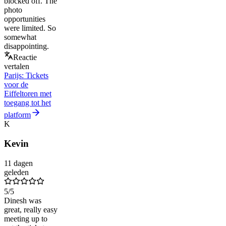
blocked off. The
photo
opportunities
were limited. So
somewhat
disappointing.
Reactie
vertalen
Parijs: Tickets
voor de
Eiffeltoren met
toegang tot het
platform
K
Kevin
11 dagen
geleden
5
/5
Dinesh was
great, really easy
meeting up to