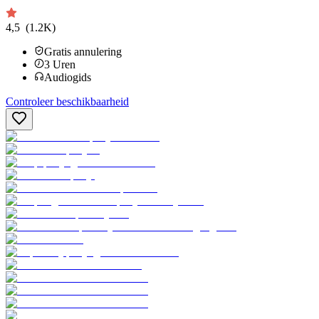
4,5
(1.2K)
Gratis annulering
3
Uren
Audiogids
Controleer beschikbaarheid