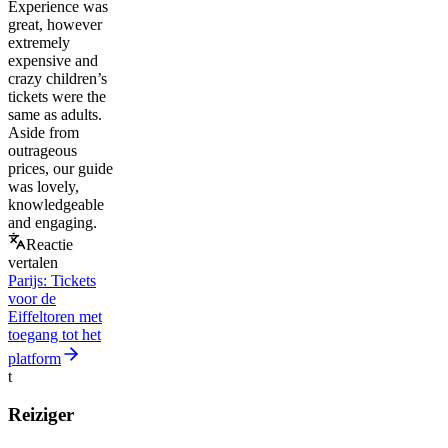
Experience was
great, however
extremely
expensive and
crazy children’s
tickets were the
same as adults.
Aside from
outrageous
prices, our guide
was lovely,
knowledgeable
and engaging.
Reactie
vertalen
Parijs: Tickets
voor de
Eiffeltoren met
toegang tot het
platform
t
Reiziger