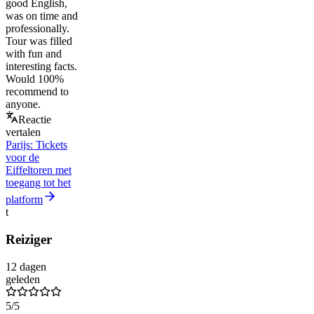
good English,
was on time and
professionally.
Tour was filled
with fun and
interesting facts.
Would 100%
recommend to
anyone.
Reactie
vertalen
Parijs: Tickets
voor de
Eiffeltoren met
toegang tot het
platform
t
Reiziger
12 dagen
geleden
5
/5