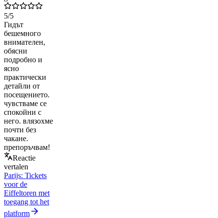
5
/5
Гидът
бешемного
внимателен,
обясни
подробно и
ясно
практически
детайли от
посещението.
чувстваме се
спокойни с
него. влязохме
почти без
чакане.
препоръчвам!
Reactie
vertalen
Parijs: Tickets
voor de
Eiffeltoren met
toegang tot het
platform