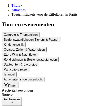
Thuis
Attracties
Toegangstickets voor de Eiffeltoren in Parijs
Tour en evenementen
Culturele & Themareizen
Bezienswaardigheden Tickets & Passen
Kindvriendelijk
Cruises, Zeilen & Waterreizen
Eten, Wijn & Nachtleven
Rondleidingen & Bezienswaardigheden
Dagtochten & Excursies
Particuliere reizen
Istanbul
Activiteiten in de buitenlucht
Filters
9 activiteit gevonden
Sorteren:
Sorteren:
Aanbevolen