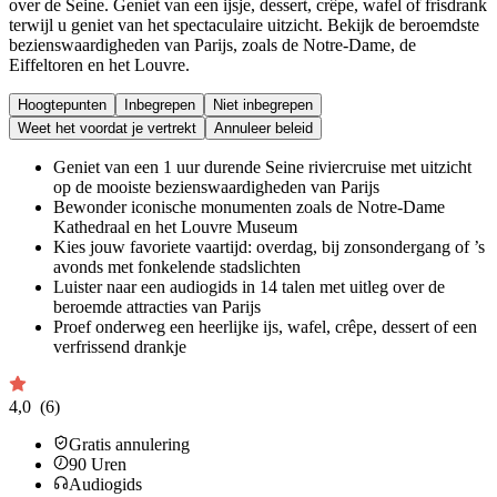
over de Seine. Geniet van een ijsje, dessert, crêpe, wafel of frisdrank
terwijl u geniet van het spectaculaire uitzicht. Bekijk de beroemdste
bezienswaardigheden van Parijs, zoals de Notre-Dame, de
Eiffeltoren en het Louvre.
Hoogtepunten
Inbegrepen
Niet inbegrepen
Weet het voordat je vertrekt
Annuleer beleid
Geniet van een 1 uur durende Seine riviercruise met uitzicht
op de mooiste bezienswaardigheden van Parijs
Bewonder iconische monumenten zoals de Notre-Dame
Kathedraal en het Louvre Museum
Kies jouw favoriete vaartijd: overdag, bij zonsondergang of ’s
avonds met fonkelende stadslichten
Luister naar een audiogids in 14 talen met uitleg over de
beroemde attracties van Parijs
Proef onderweg een heerlijke ijs, wafel, crêpe, dessert of een
verfrissend drankje
4,0
(6)
Gratis annulering
90
Uren
Audiogids