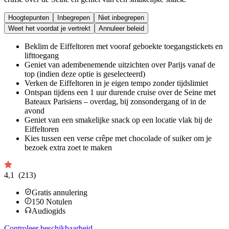
Hoogtepunten
Inbegrepen
Niet inbegrepen
Weet het voordat je vertrekt
Annuleer beleid
Beklim de Eiffeltoren met vooraf geboekte toegangstickets en
lifttoegang
Geniet van adembenemende uitzichten over Parijs vanaf de
top (indien deze optie is geselecteerd)
Verken de Eiffeltoren in je eigen tempo zonder tijdslimiet
Ontspan tijdens een 1 uur durende cruise over de Seine met
Bateaux Parisiens – overdag, bij zonsondergang of in de
avond
Geniet van een smakelijke snack op een locatie vlak bij de
Eiffeltoren
Kies tussen een verse crêpe met chocolade of suiker om je
bezoek extra zoet te maken
4,1
(213)
Gratis annulering
150
Notulen
Audiogids
Controleer beschikbaarheid