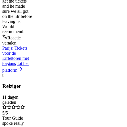
get the tickets
and he made
sure we all got
on the lifr before
leaving us.
Would
recommend.
Reactie
vertalen
Parijs: Tickets
voor de
Eiffeltoren met
toegang tot het
platform
t
Reiziger
11 dagen
geleden
5
/5
Tour Guide
spoke really