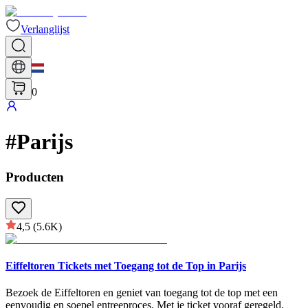
Verlanglijst
0
#
Parijs
Producten
4,5
(5.6K)
Eiffeltoren Tickets met Toegang tot de Top in Parijs
Bezoek de Eiffeltoren en geniet van toegang tot de top met een
eenvoudig en soepel entreeproces. Met je ticket vooraf geregeld,