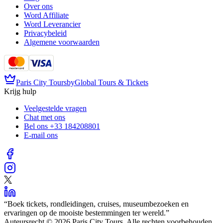
Over ons
Word Affiliate
Word Leverancier
Privacybeleid
Algemene voorwaarden
Paris City Tours
by
Global Tours & Tickets
Krijg hulp
Veelgestelde vragen
Chat met ons
Bel ons
+33 184208801
E-mail ons
“
Boek tickets, rondleidingen, cruises, museumbezoeken en
ervaringen op de mooiste bestemmingen ter wereld.
”
Auteursrecht © 2026 Paris City Tours. Alle rechten voorbehouden