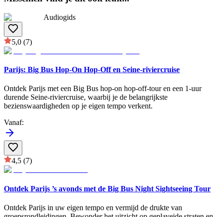
Audiogids
5,0
(7)
Parijs: Big Bus Hop-On Hop-Off en Seine-riviercruise
Ontdek Parijs met een Big Bus hop-on hop-off-tour en een 1-uur
durende Seine-riviercruise, waarbij je de belangrijkste
bezienswaardigheden op je eigen tempo verkent.
Vanaf
:
4,5
(7)
Ontdek Parijs ’s avonds met de Big Bus Night Sightseeing Tour
Ontdek Parijs in uw eigen tempo en vermijd de drukte van
groepsrondleidingen. Bewonder het uitzicht op geplaveide straten en