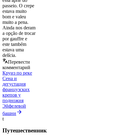
essa aprte do
passeio. O crepe
estava muito
bom e valeu
muito a pena.
Ainda nos deram
a opção de trocar
por gauffre e
este também
estava uma
delícia.
Перевести
комментарий
Круиз по реке
Сена и
дегустация
французских
крепов у
подножия
Эйфелевой
башни
t
Путешественник