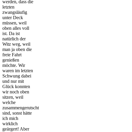
werden, dass die
letzten
zwangsläufig
unter Deck
müssen, weil
oben alles voll
ist. Da ist
natürlich der
Witz weg, weil
man ja oben die
freie Fahrt
genießen
möchte. Wir
waren im letzten
Schwung dabei
und nur mit
Glück konnten
wir noch oben
sitzen, weil
welche
zusammengerutscht
sind, sonst hätte
ich mich
wirklich
geärgert! Aber