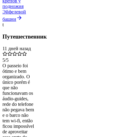
крепов у
подножия
Эйфелевой
башни
t
Путешественник
11 дней назад
5
/5
O passeio foi
ótimo e bem
organizado. O
único porém é
que não
funcionavam os
áudio-guides,
rede do telefone
não pegava bem
e o barco não
tem wi-fi, então
ficou impossível
de aproveitar