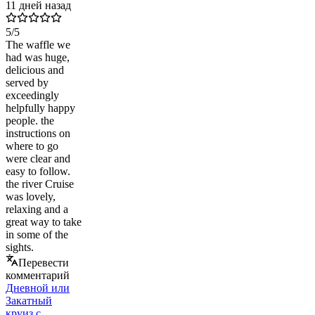
11 дней назад
5
/5
The waffle we
had was huge,
delicious and
served by
exceedingly
helpfully happy
people. the
instructions on
where to go
were clear and
easy to follow.
the river Cruise
was lovely,
relaxing and a
great way to take
in some of the
sights.
Перевести
комментарий
Дневной или
Закатный
круиз с