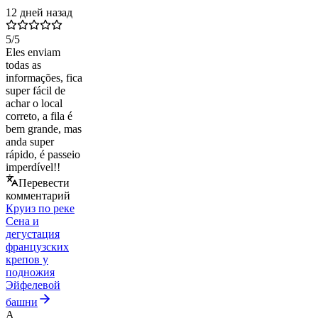
12 дней назад
5
/5
Eles enviam
todas as
informações, fica
super fácil de
achar o local
correto, a fila é
bem grande, mas
anda super
rápido, é passeio
imperdível!!
Перевести
комментарий
Круиз по реке
Сена и
дегустация
французских
крепов у
подножия
Эйфелевой
башни
A