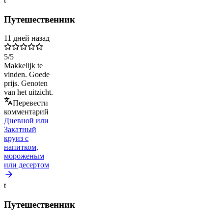
t
Путешественник
11 дней назад
5
/5
Makkelijk te
vinden. Goede
prijs. Genoten
van het uitzicht.
Перевести
комментарий
Дневной или
Закатный
круиз с
напитком,
мороженым
или десертом
t
Путешественник