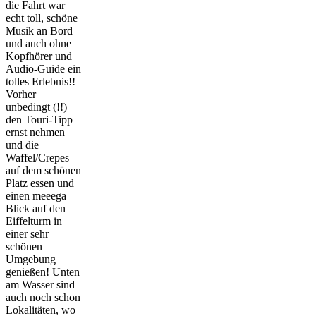
die Fahrt war
echt toll, schöne
Musik an Bord
und auch ohne
Kopfhörer und
Audio-Guide ein
tolles Erlebnis!!
Vorher
unbedingt (!!)
den Touri-Tipp
ernst nehmen
und die
Waffel/Crepes
auf dem schönen
Platz essen und
einen meeega
Blick auf den
Eiffelturm in
einer sehr
schönen
Umgebung
genießen! Unten
am Wasser sind
auch noch schon
Lokalitäten, wo