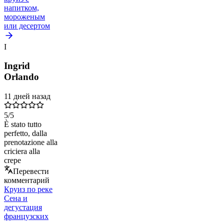
напитком,
мороженым
или десертом
I
Ingrid
Orlando
11 дней назад
5
/5
È stato tutto
perfetto, dalla
prenotazione alla
criciera alla
crepe
Перевести
комментарий
Круиз по реке
Сена и
дегустация
французских