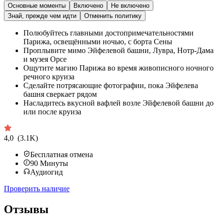
Основные моменты
Включено
Не включено
Знай, прежде чем идти
Отменить политику
Полюбуйтесь главными достопримечательностями
Парижа, освещёнными ночью, с борта Сены
Проплывите мимо Эйфелевой башни, Лувра, Нотр-Дама
и музея Орсе
Ощутите магию Парижа во время живописного ночного
речного круиза
Сделайте потрясающие фотографии, пока Эйфелева
башня сверкает рядом
Насладитесь вкусной вафлей возле Эйфелевой башни до
или после круиза
4,0
(3.1K)
Бесплатная отмена
90
Минуты
Аудиогид
Проверить наличие
Отзывы