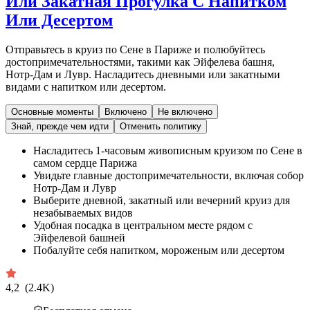
Или Закатная Прогулка С Напитком
Или Десертом
Отправьтесь в круиз по Сене в Париже и полюбуйтесь
достопримечательностями, такими как Эйфелева башня,
Нотр-Дам и Лувр. Насладитесь дневными или закатными
видами с напитком или десертом.
Основные моменты
Включено
Не включено
Знай, прежде чем идти
Отменить политику
Насладитесь 1-часовым живописным круизом по Сене в
самом сердце Парижа
Увидьте главные достопримечательности, включая собор
Нотр-Дам и Лувр
Выберите дневной, закатный или вечерний круиз для
незабываемых видов
Удобная посадка в центральном месте рядом с
Эйфелевой башней
Побалуйте себя напитком, мороженым или десертом
4,2
(2.4K)