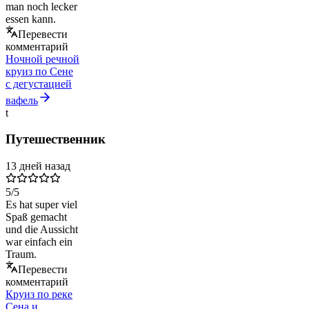
man noch lecker
essen kann.
Перевести
комментарий
Ночной речной
круиз по Сене
с дегустацией
вафель
t
Путешественник
13 дней назад
5
/5
Es hat super viel
Spaß gemacht
und die Aussicht
war einfach ein
Traum.
Перевести
комментарий
Круиз по реке
Сена и