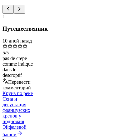
t
Путешественник
10 дней назад
5
/5
pas de crepe
comme indique
dans le
descroptif
Перевести
комментарий
Круиз по реке
Сена и
дегустация
французских
крепов у
подножия
Эйфелевой
башни