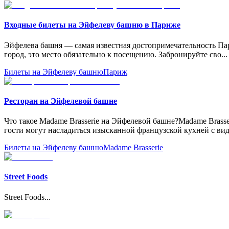
Входные билеты на Эйфелеву башню в Париже
Эйфелева башня — самая известная достопримечательность Па
город, это место обязательно к посещению. Забронируйте сво
...
Билеты на Эйфелеву башню
Париж
Pесторан на Эйфелевой башне
Что такое Madame Brasserie на Эйфелевой башне?Madame Brass
гости могут насладиться изысканной французской кухней с ви
Билеты на Эйфелеву башню
Madame Brasserie
Street Foods
Street Foods
...