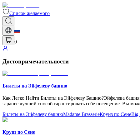
Список желаемого
0
Достопримечательности
Билеты на Эйфелеву башню
Как Легко Найти Билеты на Эйфелеву Башню?Эйфелева башня я
заранее лучший способ гарантировать себе посещение. Вы мож
Билеты на Эйфелеву башню
Madame Brasserie
Круиз по Сене
Big
Круиз по Сене