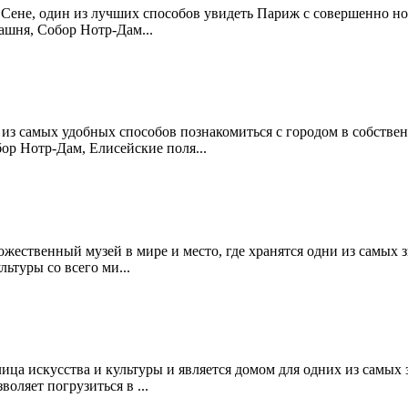
 Сене, один из лучших способов увидеть Париж с совершенно н
башня, Собор Нотр-Дам
...
дин из самых удобных способов познакомиться с городом в собст
бор Нотр-Дам, Елисейские поля
...
жественный музей в мире и место, где хранятся одни из самых 
ультуры со всего ми
...
ица искусства и культуры и является домом для одних из самых
воляет погрузиться в
...