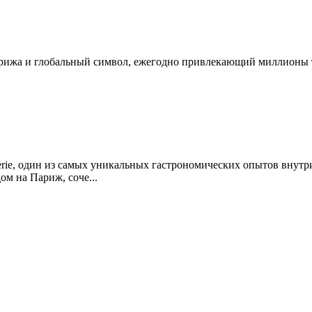
рижа и глобальный символ, ежегодно привлекающий миллионы т
erie, один из самых уникальных гастрономических опытов внут
дом на Париж, соче
...