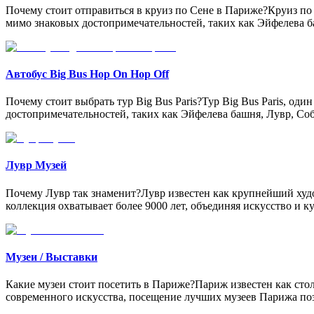
Почему стоит отправиться в круиз по Сене в Париже?Круиз по
мимо знаковых достопримечательностей, таких как Эйфелева 
Автобус Big Bus Hop On Hop Off
Почему стоит выбрать тур Big Bus Paris?Тур Big Bus Paris, о
достопримечательностей, таких как Эйфелева башня, Лувр, Со
Лувр Музей
Почему Лувр так знаменит?Лувр известен как крупнейший худо
коллекция охватывает более 9000 лет, объединяя искусство и к
Музеи / Выставки
Какие музеи стоит посетить в Париже?Париж известен как стол
современного искусства, посещение лучших музеев Парижа поз