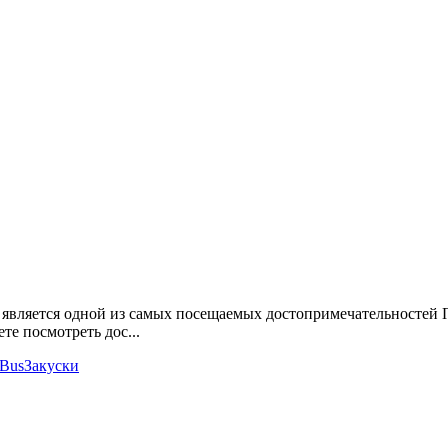
вляется одной из самых посещаемых достопримечательностей П
ете посмотреть дос
...
 Bus
Закуски