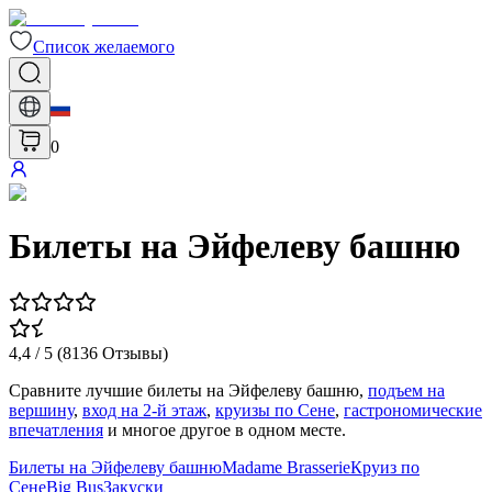
Список желаемого
0
Билеты на Эйфелеву башню
4,4
/ 5 (
8136
Отзывы
)
Сравните лучшие билеты на Эйфелеву башню,
подъем на
вершину
,
вход на 2-й этаж
,
круизы по Сене
,
гастрономические
впечатления
и многое другое в одном месте.
Билеты на Эйфелеву башню
Madame Brasserie
Круиз по
Сене
Big Bus
Закуски