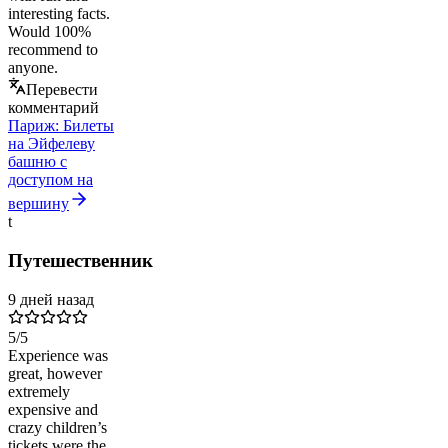
interesting facts.
Would 100%
recommend to
anyone.
Перевести
комментарий
Париж: Билеты
на Эйфелеву
башню с
доступом на
вершину
t
Путешественник
9 дней назад
5
/5
Experience was
great, however
extremely
expensive and
crazy children’s
tickets were the