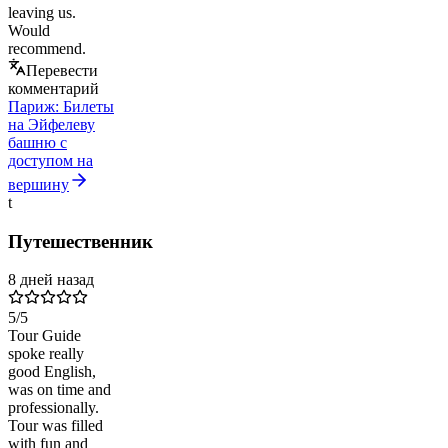
leaving us.
Would
recommend.
Перевести
комментарий
Париж: Билеты
на Эйфелеву
башню с
доступом на
вершину
t
Путешественник
8 дней назад
5
/5
Tour Guide
spoke really
good English,
was on time and
professionally.
Tour was filled
with fun and