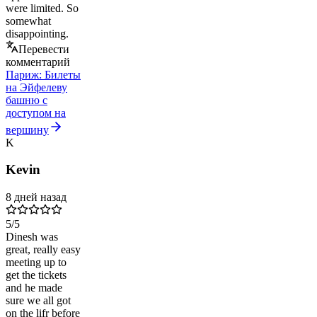
were limited. So
somewhat
disappointing.
Перевести
комментарий
Париж: Билеты
на Эйфелеву
башню с
доступом на
вершину
K
Kevin
8 дней назад
5
/5
Dinesh was
great, really easy
meeting up to
get the tickets
and he made
sure we all got
on the lifr before